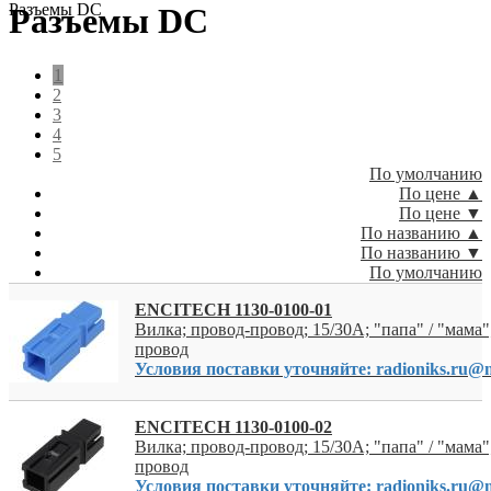
Разъeмы DC
Разъeмы DC
1
2
3
4
5
По умолчанию
По цене ▲
По цене ▼
По названию ▲
По названию ▼
По умолчанию
ENCITECH 1130-0100-01
Вилка; провод-провод; 15/30A; "папа" / "мама";
провод
Условия поставки уточняйте: radioniks.ru@m
ENCITECH 1130-0100-02
Вилка; провод-провод; 15/30A; "папа" / "мама";
провод
Условия поставки уточняйте: radioniks.ru@m