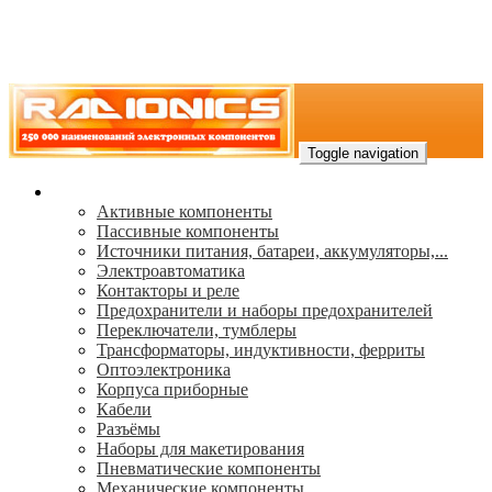
Toggle navigation
Каталог
Активные компоненты
Пассивные компоненты
Источники питания, батареи, аккумуляторы,...
Электроавтоматика
Контакторы и реле
Предохранители и наборы предохранителей
Переключатели, тумблеры
Трансформаторы, индуктивности, ферриты
Oптоэлектроника
Корпуса приборные
Кабели
Разъёмы
Наборы для макетирования
Пневматические компоненты
Механические компоненты