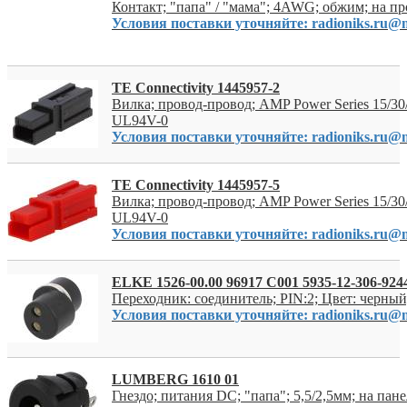
Контакт; "папа" / "мама"; 4AWG; обжим; на п
Условия поставки уточняйте: radioniks.ru@m
TE Connectivity 1445957-2
Вилка; провод-провод; AMP Power Series 15/30/
UL94V-0
Условия поставки уточняйте: radioniks.ru@m
TE Connectivity 1445957-5
Вилка; провод-провод; AMP Power Series 15/30/
UL94V-0
Условия поставки уточняйте: radioniks.ru@m
ELKE 1526-00.00 96917 C001 5935-12-306-924
Переходник: соединитель; PIN:2; Цвет: черный
Условия поставки уточняйте: radioniks.ru@m
LUMBERG 1610 01
Гнездо; питания DC; "папа"; 5,5/2,5мм; на пане