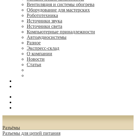
Вентиляция и системы обогрева
Оборудование для мастерских
Робототехника
Источники звука
Источники света
Компьютерные принадлежности
Автоаудиосистемы
Разное
Экспресс-склад
О компании
Новости
Статьи
(495) 544-73-50, (925) 502-42-73
radioniks.ru@mail.ru
Поиск
Вход
0.00 руб.
Разъёмы
Разъeмы для цепей питания