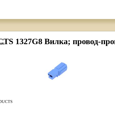
327G8 Вилка; провод-провод
жим
DUCTS