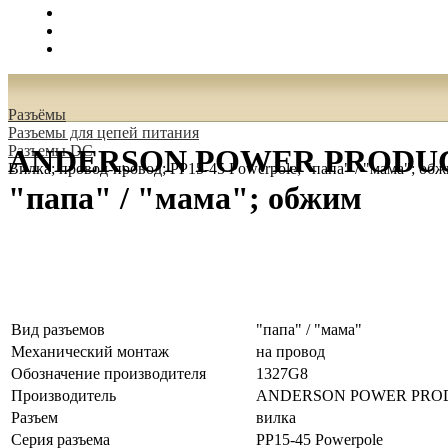
Поиск
Вход
0.00 руб.
Разъёмы
Разъeмы для цепей питания
Разъeмы DC
ANDERSON POWER PRODUCTS 1
Вилка; провод-провод; PP15-45 Powerpole; "папа" / "мама"; об
"папа" / "мама"; обжим
Вид разъемов
"папа" / "мама"
Механический монтаж
на провод
Обозначение производителя
1327G8
Производитель
ANDERSON POWER PRO
Разъем
вилка
Серия разъема
PP15-45 Powerpole