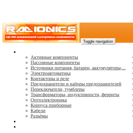
Toggle navigation
Каталог
Активные компоненты
Пассивные компоненты
Источники питания, батареи, аккумуляторы,...
Электроавтоматика
Контакторы и реле
Предохранители и наборы предохранителей
Переключатели, тумблеры
Трансформаторы, индуктивности, ферриты
Oптоэлектроника
Корпуса приборные
Кабели
Разъёмы
(495) 544-73-50, (925) 502-42-73
radioniks.ru@mail.ru