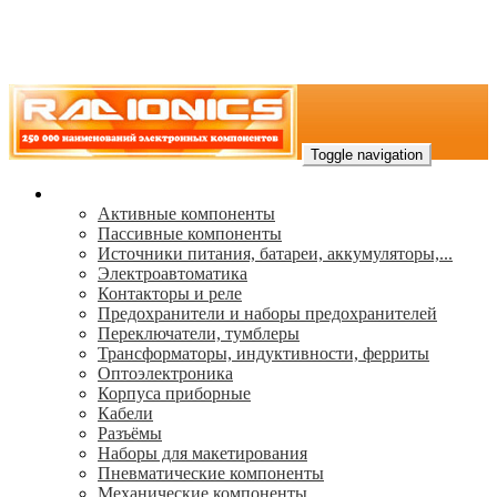
Toggle navigation
Каталог
Активные компоненты
Пассивные компоненты
Источники питания, батареи, аккумуляторы,...
Электроавтоматика
Контакторы и реле
Предохранители и наборы предохранителей
Переключатели, тумблеры
Трансформаторы, индуктивности, ферриты
Oптоэлектроника
Корпуса приборные
Кабели
Разъёмы
Наборы для макетирования
Пневматические компоненты
Механические компоненты