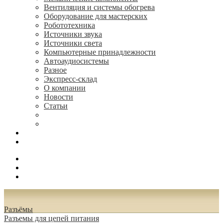
Вентиляция и системы обогрева
Оборудование для мастерских
Робототехника
Источники звука
Источники света
Компьютерные принадлежности
Автоаудиосистемы
Разное
Экспресс-склад
О компании
Новости
Статьи
(495) 544-73-50, (925) 502-42-73
radioniks.ru@mail.ru
Поиск
Вход
0.00 руб.
Разъёмы
Разъeмы для цепей питания