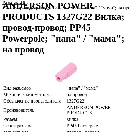
Разъeмы DC
ANDERSON POWER
Вилка; провод-провод; PP45 Powerpole; "папа" / "мама"; на про
PRODUCTS 1327G22 Вилка;
провод-провод; PP45
Powerpole; "папа" / "мама";
на провод
Вид разъемов
"папа" / "мама"
Механический монтаж
на провод
Обозначение производителя
1327G22
ANDERSON POWER
Производитель
PRODUCTS
Разъем
вилка
Серия разъема
PP45 Powerpole