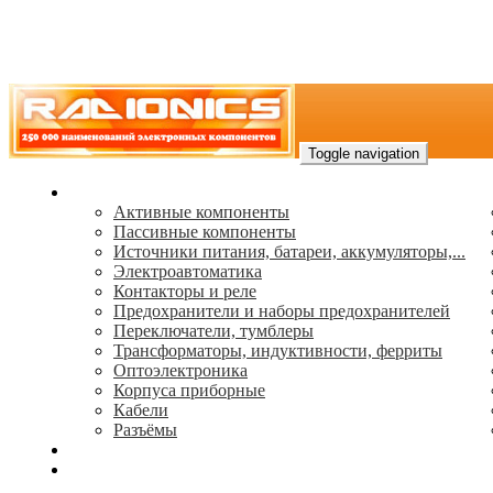
Toggle navigation
Каталог
Активные компоненты
Пассивные компоненты
Источники питания, батареи, аккумуляторы,...
Электроавтоматика
Контакторы и реле
Предохранители и наборы предохранителей
Переключатели, тумблеры
Трансформаторы, индуктивности, ферриты
Oптоэлектроника
Корпуса приборные
Кабели
Разъёмы
(495) 544-73-50, (925) 502-42-73
radioniks.ru@mail.ru