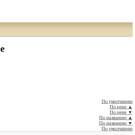
е
По умолчанию
По цене ▲
По цене ▼
По названию ▲
По названию ▼
По умолчанию