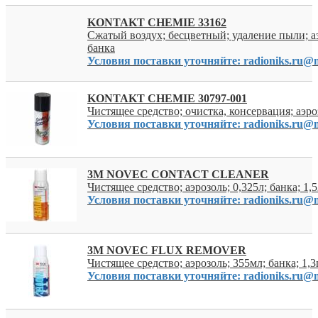
KONTAKT CHEMIE 33162
Сжатый воздух; бесцветный; удаление пыли; аэ
банка
Условия поставки уточняйте: radioniks.ru@m
KONTAKT CHEMIE 30797-001
Чистящее средство; очистка, консервация; аэро
Условия поставки уточняйте: radioniks.ru@m
3M NOVEC CONTACT CLEANER
Чистящее средство; аэрозоль; 0,325л; банка; 1,
Условия поставки уточняйте: radioniks.ru@m
3M NOVEC FLUX REMOVER
Чистящее средство; аэрозоль; 355мл; банка; 1,3
Условия поставки уточняйте: radioniks.ru@m