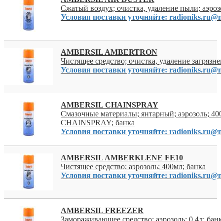
Сжатый воздух; очистка, удаление пыли; аэрозо
Условия поставки уточняйте: radioniks.ru@m
AMBERSIL AMBERTRON
Чистящее средство; очистка, удаление загрязне
Условия поставки уточняйте: radioniks.ru@m
AMBERSIL CHAINSPRAY
Смазочные материалы; янтарный; аэрозоль; 40
CHAINSPRAY; банка
Условия поставки уточняйте: radioniks.ru@m
AMBERSIL AMBERKLENE FE10
Чистящее средство; аэрозоль; 400мл; банка
Условия поставки уточняйте: radioniks.ru@m
AMBERSIL FREEZER
Замораживающее средство; аэрозоль; 0,4л; банк