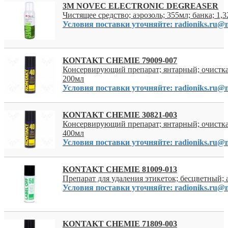
3M NOVEC ELECTRONIC DEGREASER
Чистящее средство; аэрозоль; 355мл; банка; 1,3
Условия поставки уточняйте: radioniks.ru@m
KONTAKT CHEMIE 79009-007
Консервирующий препарат; янтарный; очистка
200мл
Условия поставки уточняйте: radioniks.ru@m
KONTAKT CHEMIE 30821-003
Консервирующий препарат; янтарный; очистка
400мл
Условия поставки уточняйте: radioniks.ru@m
KONTAKT CHEMIE 81009-013
Препарат для удаления этикеток; бесцветный; 
Условия поставки уточняйте: radioniks.ru@m
KONTAKT CHEMIE 71809-003