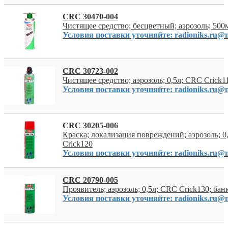
CRC 30470-004
Чистящее средство; бесцветный; аэрозоль; 500м
Условия поставки уточняйте: radioniks.ru@m
CRC 30723-002
Чистящее средство; аэрозоль; 0,5л; CRC Crick1
Условия поставки уточняйте: radioniks.ru@m
CRC 30205-006
Краска; локализация повреждений; аэрозоль; 0
Crick120
Условия поставки уточняйте: radioniks.ru@m
CRC 20790-005
Проявитель; аэрозоль; 0,5л; CRC Crick130; бан
Условия поставки уточняйте: radioniks.ru@m