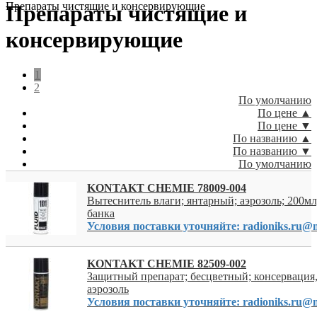
Препараты чистящие и консервирующие
Препараты чистящие и
консервирующие
1
2
По умолчанию
По цене ▲
По цене ▼
По названию ▲
По названию ▼
По умолчанию
KONTAKT CHEMIE 78009-004
Вытеснитель влаги; янтарный; аэрозоль; 200мл
банка
Условия поставки уточняйте: radioniks.ru@m
KONTAKT CHEMIE 82509-002
Защитный препарат; бесцветный; консервация,
аэрозоль
Условия поставки уточняйте: radioniks.ru@m