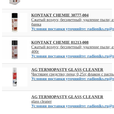
KONTAKT CHEMIE 30777-004
Сжатый воздух; бесцветный; удаление пыли; аэ
банка
Условия поставки уточняйте: radioniks.ru@m
KONTAKT CHEMIE 81213-008
Сжатый воздух; бесцветный; удаление пыли; аэ
400г
Условия поставки уточняйте: radioniks.ru@m
AG TERMOPASTY GLASS CLEANER
Чистящее средство; пена; 0,25л; флакон с рас
Условия поставки уточняйте: radioniks.ru@m
AG TERMOPASTY GLASS CLEANER
glass cleaner
Условия поставки уточняйте: radioniks.ru@m