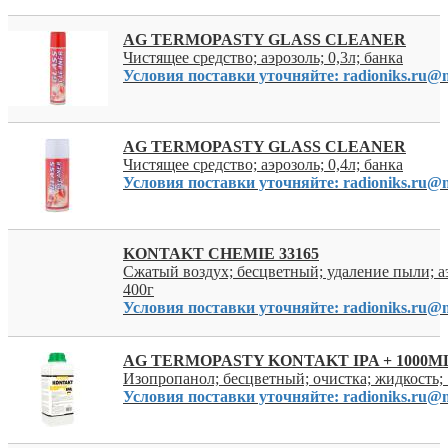
AG TERMOPASTY GLASS CLEANER
Чистящее средство; аэрозоль; 0,3л; банка
Условия поставки уточняйте: radioniks.ru@m
AG TERMOPASTY GLASS CLEANER
Чистящее средство; аэрозоль; 0,4л; банка
Условия поставки уточняйте: radioniks.ru@m
KONTAKT CHEMIE 33165
Сжатый воздух; бесцветный; удаление пыли; аэ
400г
Условия поставки уточняйте: radioniks.ru@m
AG TERMOPASTY KONTAKT IPA + 1000M
Изопропанол; бесцветный; очистка; жидкость;
Условия поставки уточняйте: radioniks.ru@m