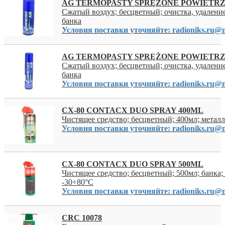
AG TERMOPASTY SPRĘŻONE POWIETRZ
Сжатый воздух; бесцветный; очистка, удалени
банка
Условия поставки уточняйте: radioniks.ru@m
AG TERMOPASTY SPRĘŻONE POWIETRZ
Сжатый воздух; бесцветный; очистка, удалени
банка
Условия поставки уточняйте: radioniks.ru@m
CX-80 CONTACX DUO SPRAY 400ML
Чистящее средство; бесцветный; 400мл; металл
Условия поставки уточняйте: radioniks.ru@m
CX-80 CONTACX DUO SPRAY 500ML
Чистящее средство; бесцветный; 500мл; банка;
-30÷80°C
Условия поставки уточняйте: radioniks.ru@m
CRC 10078