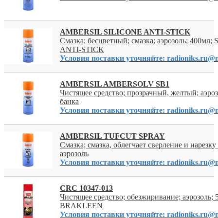
AMBERSIL SILICONE ANTI-STICK
Смазка; бесцветный; смазка; аэрозоль; 400мл;
ANTI-STICK
Условия поставки уточняйте: radioniks.ru@m
AMBERSIL AMBERSOLV SB1
Чистящее средство; прозрачный, желтый; аэроз
банка
Условия поставки уточняйте: radioniks.ru@m
AMBERSIL TUFCUT SPRAY
Смазка; смазка, облегчает сверление и нарезку
аэрозоль
Условия поставки уточняйте: radioniks.ru@m
CRC 10347-013
Чистящее средство; обезжиривание; аэрозоль; 
BRAKLEEN
Условия поставки уточняйте: radioniks.ru@m