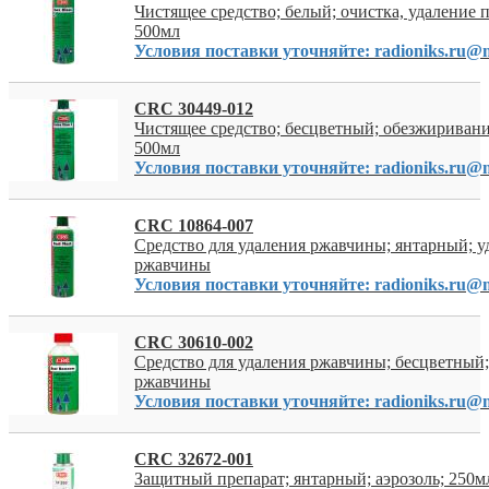
Чистящее средство; белый; очистка, удаление п
500мл
Условия поставки уточняйте: radioniks.ru@m
CRC 30449-012
Чистящее средство; бесцветный; обезжиривание
500мл
Условия поставки уточняйте: radioniks.ru@m
CRC 10864-007
Средство для удаления ржавчины; янтарный; у
ржавчины
Условия поставки уточняйте: radioniks.ru@m
CRC 30610-002
Средство для удаления ржавчины; бесцветный;
ржавчины
Условия поставки уточняйте: radioniks.ru@m
CRC 32672-001
Защитный препарат; янтарный; аэрозоль; 250мл