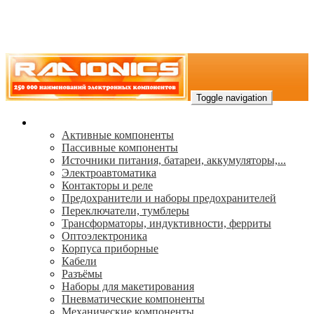
Toggle navigation
Каталог
Активные компоненты
Пассивные компоненты
Источники питания, батареи, аккумуляторы,...
Электроавтоматика
Контакторы и реле
Предохранители и наборы предохранителей
Переключатели, тумблеры
Трансформаторы, индуктивности, ферриты
Oптоэлектроника
Корпуса приборные
Кабели
Разъёмы
Наборы для макетирования
Пневматические компоненты
Механические компоненты