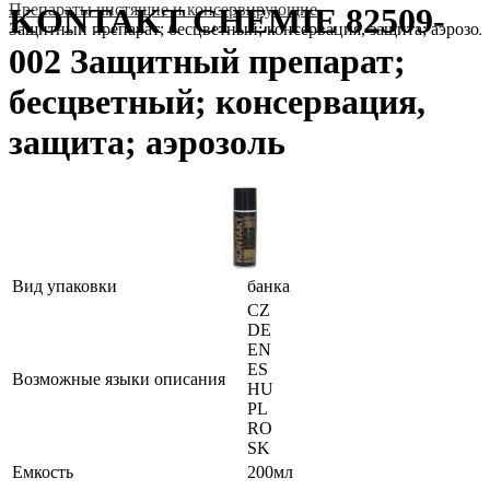
Препараты чистящие и консервирующие
KONTAKT CHEMIE 82509-
Защитный препарат; бесцветный; консервация, защита; аэрозол
002 Защитный препарат;
бесцветный; консервация,
защита; аэрозоль
Вид упаковки
банка
CZ
DE
EN
ES
Возможные языки описания
HU
PL
RO
SK
Емкость
200мл