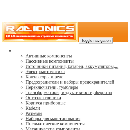
Toggle navigation
Каталог
Активные компоненты
Пассивные компоненты
Источники питания, батареи, аккумуляторы,...
Электроавтоматика
Контакторы и реле
Предохранители и наборы предохранителей
Переключатели, тумблеры
Трансформаторы, индуктивности, ферриты
Oптоэлектроника
Корпуса приборные
Кабели
Разъёмы
Наборы для макетирования
Пневматические компоненты
Механические компоненты