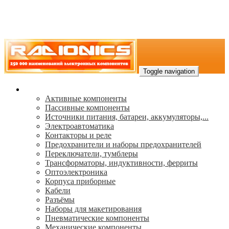
Toggle navigation
Каталог
Активные компоненты
Пассивные компоненты
Источники питания, батареи, аккумуляторы,...
Электроавтоматика
Контакторы и реле
Предохранители и наборы предохранителей
Переключатели, тумблеры
Трансформаторы, индуктивности, ферриты
Oптоэлектроника
Корпуса приборные
Кабели
Разъёмы
Наборы для макетирования
Пневматические компоненты
Механические компоненты