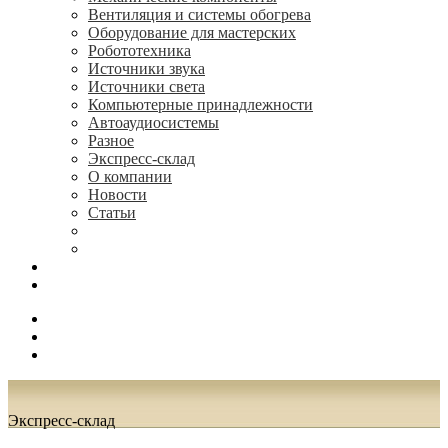
Вентиляция и системы обогрева
Оборудование для мастерских
Робототехника
Источники звука
Источники света
Компьютерные принадлежности
Автоаудиосистемы
Разное
Экспресс-склад
О компании
Новости
Статьи
(495) 544-73-50, (925) 502-42-73
radioniks.ru@mail.ru
Поиск
Вход
0.00 руб.
Экспресс-склад