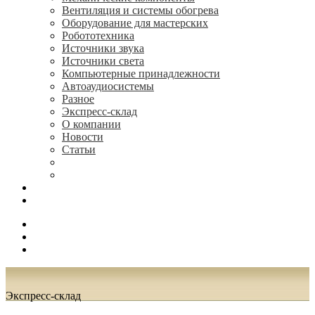
Вентиляция и системы обогрева
Оборудование для мастерских
Робототехника
Источники звука
Источники света
Компьютерные принадлежности
Автоаудиосистемы
Разное
Экспресс-склад
О компании
Новости
Статьи
(495) 544-73-50, (925) 502-42-73
radioniks.ru@mail.ru
Поиск
Вход
0.00 руб.
Экспресс-склад