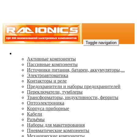
Toggle navigation
Каталог
Активные компоненты
Пассивные компоненты
Источники питания, батареи, аккумуляторы,...
Электроавтоматика
Контакторы и реле
Предохранители и наборы предохранителей
Переключатели, тумблеры
Трансформаторы, индуктивности, ферриты
Oптоэлектроника
Корпуса приборные
Кабели
Разъёмы
Наборы для макетирования
Пневматические компоненты
Механические компоненты