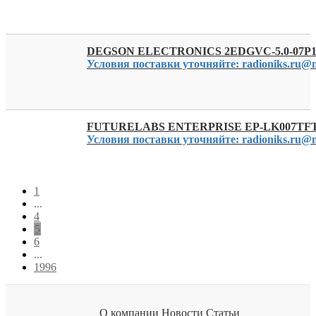
DEGSON ELECTRONICS 2EDGVC-5.0-07P1
Условия поставки уточняйте: radioniks.ru@m
FUTURELABS ENTERPRISE EP-LK007TF
Условия поставки уточняйте: radioniks.ru@m
1
...
4
5
6
...
1996
О компании
Новости
Статьи