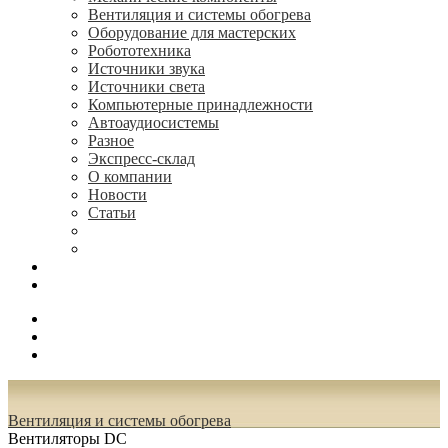
Вентиляция и системы обогрева
Оборудование для мастерских
Робототехника
Источники звука
Источники света
Компьютерные принадлежности
Автоаудиосистемы
Разное
Экспресс-склад
О компании
Новости
Статьи
(495) 544-73-50, (925) 502-42-73
radioniks.ru@mail.ru
Поиск
Вход
0.00 руб.
Вентиляция и системы обогрева
Вентиляторы DC