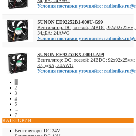
34дБА; 24AWG
Условия поставки уточняйте: radioniks.ru@m
SUNON EE92252B1-000U-G99
Вентилятор: DC; осевой; 24ВDC; 92x92x25мм; 
34дБА; 24AWG
Условия поставки уточняйте: radioniks.ru@m
SUNON EE92252BX-000U-A99
Вентилятор: DC; осевой; 24ВDC; 92x92x25мм; 
37,5дБА; 24AWG
Условия поставки уточняйте: radioniks.ru@m
1
2
3
4
5
...
7
КАТЕГОРИИ
Вентиляторы DC 24V