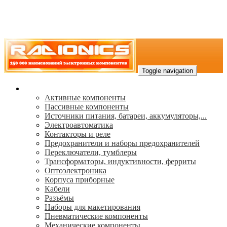
Toggle navigation
Каталог
Активные компоненты
Пассивные компоненты
Источники питания, батареи, аккумуляторы,...
Электроавтоматика
Контакторы и реле
Предохранители и наборы предохранителей
Переключатели, тумблеры
Трансформаторы, индуктивности, ферриты
Oптоэлектроника
Корпуса приборные
Кабели
Разъёмы
Наборы для макетирования
Пневматические компоненты
Механические компоненты