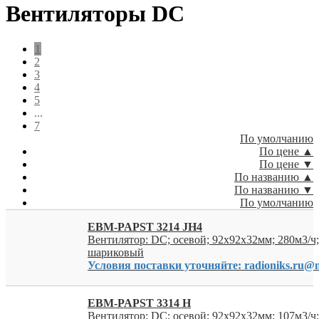
Вентиляторы DC
1
2
3
4
5
...
7
По умолчанию
По цене ▲
По цене ▼
По названию ▲
По названию ▼
По умолчанию
EBM-PAPST 3214 JH4
Вентилятор: DC; осевой; 92x92x32мм; 280м3/ч
шариковый
Условия поставки уточняйте: radioniks.ru@m
EBM-PAPST 3314 H
Вентилятор: DC; осевой; 92x92x32мм; 107м3/ч