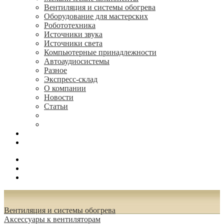
Вентиляция и системы обогрева
Оборудование для мастерских
Робототехника
Источники звука
Источники света
Компьютерные принадлежности
Автоаудиосистемы
Разное
Экспресс-склад
О компании
Новости
Статьи
(495) 544-73-50, (925) 502-42-73
radioniks.ru@mail.ru
Поиск
Вход
0.00 руб.
Вентиляция и системы обогрева
Аксессуары к вентиляторам