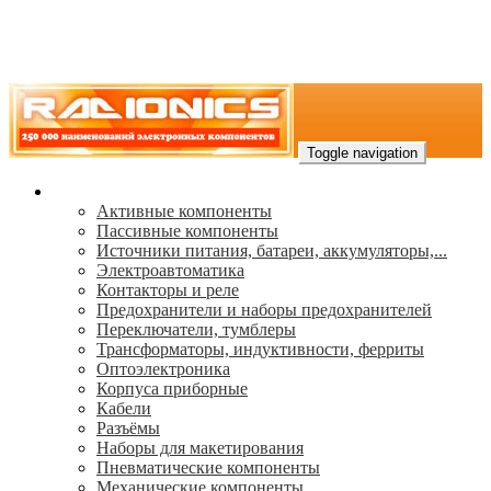
Toggle navigation
Каталог
Активные компоненты
Пассивные компоненты
Источники питания, батареи, аккумуляторы,...
Электроавтоматика
Контакторы и реле
Предохранители и наборы предохранителей
Переключатели, тумблеры
Трансформаторы, индуктивности, ферриты
Oптоэлектроника
Корпуса приборные
Кабели
Разъёмы
Наборы для макетирования
Пневматические компоненты
Механические компоненты