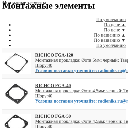
Монтажные элементы
Монтажные элементы
По умолчанию
По цене ▲
По цене ▼
По названию ▲
По названию ▼
По умолчанию
RICHCO FGA-120
Монтажная прокладка; Øотв:5мм; черный; Тве
Шору:40
Условия поставки уточняйте: radioniks.ru@m
RICHCO FGA-40
Монтажная прокладка; Øотв:4,5мм; черный; Тв
Шору:40
Условия поставки уточняйте: radioniks.ru@m
RICHCO FGA-50
Монтажная прокладка; Øотв:4,5мм; черный; Тв
Шору:40