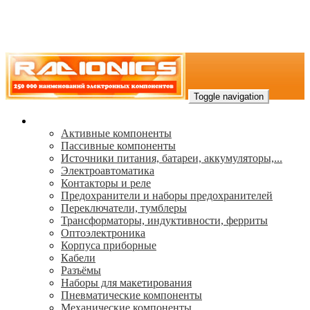
Toggle navigation
Каталог
Активные компоненты
Пассивные компоненты
Источники питания, батареи, аккумуляторы,...
Электроавтоматика
Контакторы и реле
Предохранители и наборы предохранителей
Переключатели, тумблеры
Трансформаторы, индуктивности, ферриты
Oптоэлектроника
Корпуса приборные
Кабели
Разъёмы
Наборы для макетирования
Пневматические компоненты
Механические компоненты