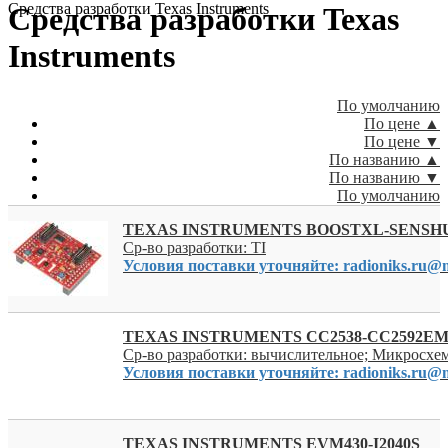
Средства разработки Texas Instruments
Средства разработки Texas
Instruments
По умолчанию
По цене ▲
По цене ▼
По названию ▲
По названию ▼
По умолчанию
TEXAS INSTRUMENTS BOOSTXL-SENSH
Ср-во разработки: TI
Условия поставки уточняйте: radioniks.ru@m
TEXAS INSTRUMENTS CC2538-CC2592E
Ср-во разработки: вычислительное; Микросхе
Условия поставки уточняйте: radioniks.ru@m
TEXAS INSTRUMENTS EVM430-I2040S