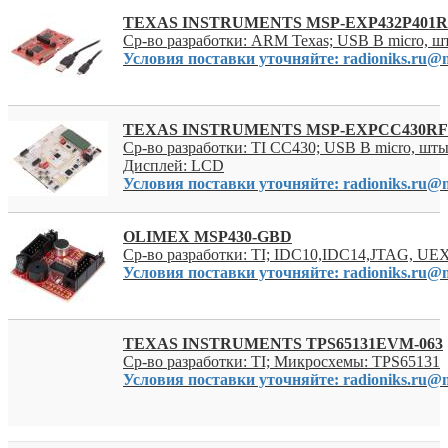
TEXAS INSTRUMENTS MSP-EXP432P401R
Ср-во разработки: ARM Texas; USB B micro, 
Условия поставки уточняйте: radioniks.ru@m
TEXAS INSTRUMENTS MSP-EXPCC430RF
Ср-во разработки: TI CC430; USB B micro, шт
Дисплей: LCD
Условия поставки уточняйте: radioniks.ru@m
OLIMEX MSP430-GBD
Ср-во разработки: TI; IDC10,IDC14,JTAG, UE
Условия поставки уточняйте: radioniks.ru@m
TEXAS INSTRUMENTS TPS65131EVM-063
Ср-во разработки: TI; Микросхемы: TPS65131
Условия поставки уточняйте: radioniks.ru@m