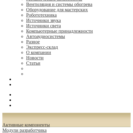
Вентиляция и системы обогрева
Оборудование для мастерских
Робототехника
Источники звука
Источники света
Компьютерные принадлежности
Автоаудиосистемы
Разное
Экспресс-склад
О компании
Новости
Статьи
(495) 544-73-50, (925) 502-42-73
radioniks.ru@mail.ru
Поиск
Вход
0.00 руб.
Активные компоненты
Модули разработчика