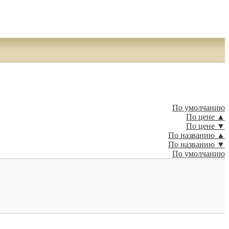
По умолчанию
По цене ▲
По цене ▼
По названию ▲
По названию ▼
По умолчанию