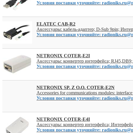
Условия поставки уточняйте: radioniks.ru@m
ELATEC CAB-R2
Аксессуары: кабель-адаптер; D-Sub 9pin; Инте
Условия поставки уточняйте: radioniks.ru@m
NETRONIX COTER-E2I
Аксессуары: конвертер интерфейса; RJ45,DB9
Условия поставки уточняйте: radioniks.ru@m
NETRONIX SP. Z O.O. COTER-E2N
Accessories for communications modules: interface
Условия поставки уточняйте: radioniks.ru@m
NETRONIX COTER-E4I
Аксессуары: конвертер интерфейса; Интерфейс:
Условия поставки уточняйте: radioniks.ru@m