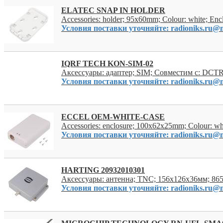
ELATEC SNAP IN HOLDER
Accessories: holder; 95x60mm; Colour: white; En
Условия поставки уточняйте: radioniks.ru@m
IQRF TECH KON-SIM-02
Аксессуары: адаптер; SIM; Совместим с: DC
Условия поставки уточняйте: radioniks.ru@m
ECCEL OEM-WHITE-CASE
Accessories: enclosure; 100x62x25mm; Colour: wh
Условия поставки уточняйте: radioniks.ru@m
HARTING 20932010301
Аксессуары: антенна; TNC; 156x126x36мм; 8
Условия поставки уточняйте: radioniks.ru@m