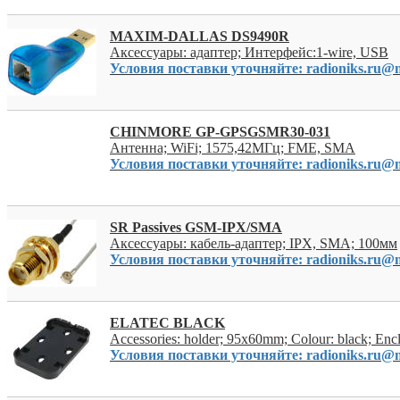
MAXIM-DALLAS DS9490R
Аксессуары: адаптер; Интерфейс:1-wire, USB
Условия поставки уточняйте: radioniks.ru@m
CHINMORE GP-GPSGSMR30-031
Антенна; WiFi; 1575,42МГц; FME, SMA
Условия поставки уточняйте: radioniks.ru@m
SR Passives GSM-IPX/SMA
Аксессуары: кабель-адаптер; IPX, SMA; 100мм
Условия поставки уточняйте: radioniks.ru@m
ELATEC BLACK
Accessories: holder; 95x60mm; Colour: black; Enc
Условия поставки уточняйте: radioniks.ru@m