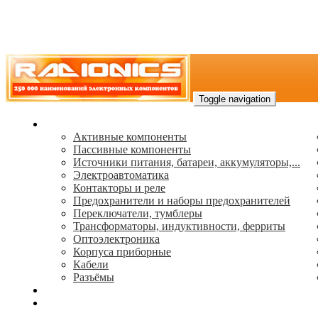
Toggle navigation
Каталог
Активные компоненты
Пассивные компоненты
Источники питания, батареи, аккумуляторы,...
Электроавтоматика
Контакторы и реле
Предохранители и наборы предохранителей
Переключатели, тумблеры
Трансформаторы, индуктивности, ферриты
Oптоэлектроника
Корпуса приборные
Кабели
Разъёмы
(495) 544-73-50, (925) 502-42-73
radioniks.ru@mail.ru