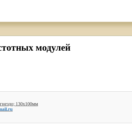
стотных модулей
гнездо; 130x100мм
ail.ru