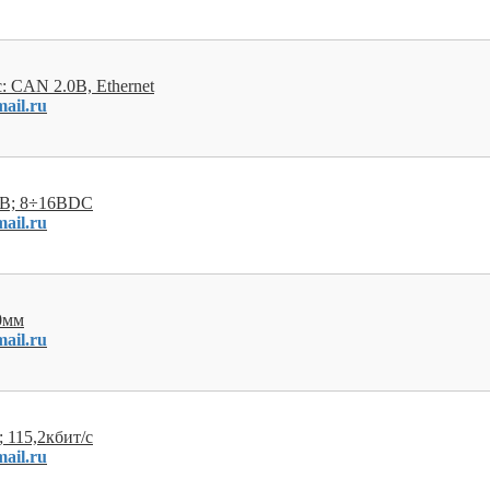
: CAN 2.0B, Ethernet
ail.ru
 B; 8÷16ВDC
ail.ru
0мм
ail.ru
 115,2кбит/с
ail.ru