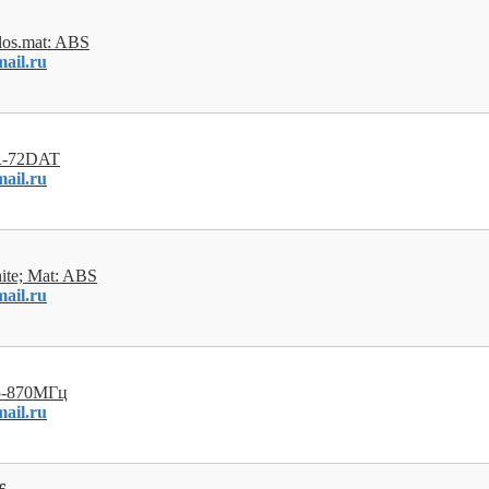
clos.mat: ABS
ail.ru
TR-72DAT
ail.ru
ite; Mat: ABS
ail.ru
65-870МГц
ail.ru