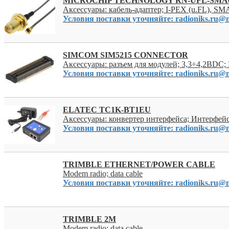
MICROCHIP TECHNOLOGY RN-UFL-SMA
Аксессуары: кабель-адаптер; I-PEX (u.FL), SMA
Условия поставки уточняйте: radioniks.ru@m
SIMCOM SIM5215 CONNECTOR
Аксессуары: разъем для модулей; 3,3÷4,2ВDC;
Условия поставки уточняйте: radioniks.ru@m
ELATEC TC1K-BT1EU
Аксессуары: конвертер интерфейса; Интерфейс
Условия поставки уточняйте: radioniks.ru@m
TRIMBLE ETHERNET/POWER CABLE
Modem radio; data cable
Условия поставки уточняйте: radioniks.ru@m
TRIMBLE 2M
Modem radio; data cable