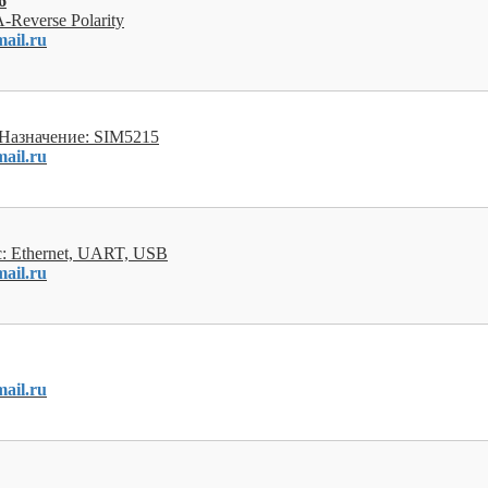
6
-Reverse Polarity
ail.ru
 Назначение: SIM5215
ail.ru
: Ethernet, UART, USB
ail.ru
ail.ru