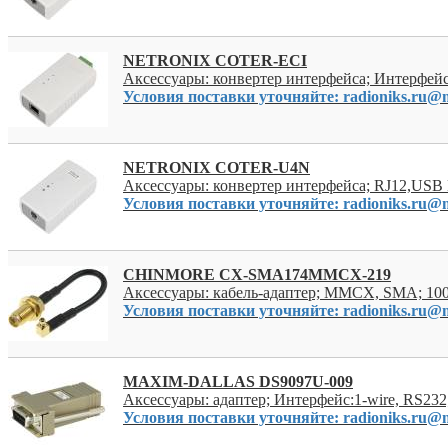
NETRONIX COTER-ECI
Аксессуары: конвертер интерфейса; Интерфейс
Условия поставки уточняйте: radioniks.ru@m
NETRONIX COTER-U4N
Аксессуары: конвертер интерфейса; RJ12,USB
Условия поставки уточняйте: radioniks.ru@m
CHINMORE CX-SMA174MMCX-219
Аксессуары: кабель-адаптер; MMCX, SMA; 10
Условия поставки уточняйте: radioniks.ru@m
MAXIM-DALLAS DS9097U-009
Аксессуары: адаптер; Интерфейс:1-wire, RS232;
Условия поставки уточняйте: radioniks.ru@m