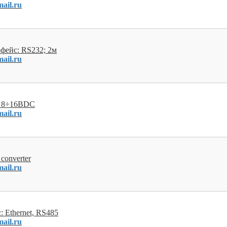
ail.ru
рфейс: RS232; 2м
ail.ru
; 8÷16ВDC
ail.ru
 converter
ail.ru
 Ethernet, RS485
ail.ru