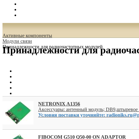
Поиск
Вход
0.00 руб.
Активные компоненты
Модули связи
Принадлежности для радиочастотных модулей
Принадлежности для радиоча
NETRONIX A1356
Аксессуары: антенный модуль; DB9,штыревое 
Условия поставки уточняйте: radioniks.ru@m
FIBOCOM G510 Q50-00 ON ADAPTOR