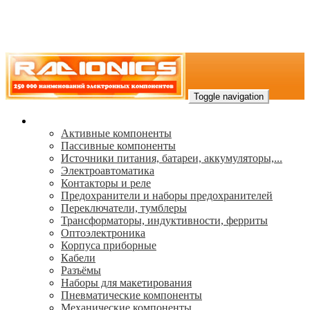
Toggle navigation
Каталог
Активные компоненты
Пассивные компоненты
Источники питания, батареи, аккумуляторы,...
Электроавтоматика
Контакторы и реле
Предохранители и наборы предохранителей
Переключатели, тумблеры
Трансформаторы, индуктивности, ферриты
Oптоэлектроника
Корпуса приборные
Кабели
Разъёмы
Наборы для макетирования
Пневматические компоненты
Механические компоненты