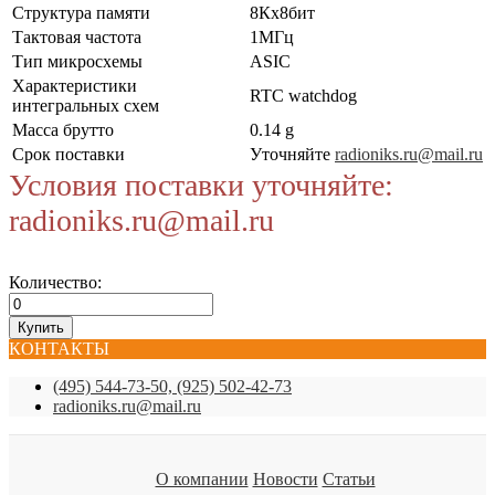
Структура памяти
8Кx8бит
Тактовая частота
1МГц
Тип микросхемы
ASIC
Характеристики
RTC watchdog
интегральных схем
Масса брутто
0.14 g
Срок поставки
Уточняйте
radioniks.ru@mail.ru
Условия поставки уточняйте:
radioniks.ru@mail.ru
Количество:
КОНТАКТЫ
(495) 544-73-50, (925) 502-42-73
radioniks.ru@mail.ru
О компании
Новости
Статьи