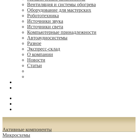
Вентиляция и системы обогрева
Оборудование для мастерских
Робототехника
Источники звука
Источники света
Компьютерные принадлежности
Автоаудиосистемы
Разное
Экспресс-склад
О компании
Новости
Статьи
(495) 544-73-50, (925) 502-42-73
radioniks.ru@mail.ru
Поиск
Вход
0.00 руб.
Активные компоненты
Микросхемы