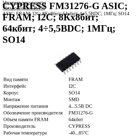
Микросхемы памяти
CYPRESS FM31276-G ASIC;
Микросхемы FRAM
ASIC; FRAM; I2C; 8Кx8бит; 64кбит; 4÷5,5ВDC; 1МГц; SO14
FRAM; I2C; 8Кx8бит;
64кбит; 4÷5,5ВDC; 1МГц;
SO14
Вид памяти
FRAM
Интерфейс
I2C
Корпус
SO14
Монтаж
SMD
Напряжение питания
4...5.5В DC
Обозначение производителя
FM31276-G
Объем памяти FRAM
64кбит
Производитель
CYPRESS
Рабочая температура
-40...85°C