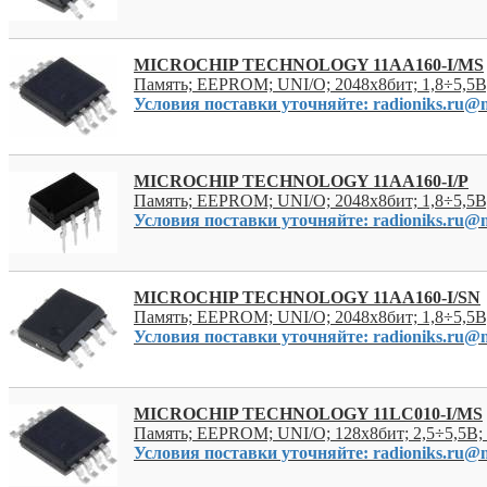
MICROCHIP TECHNOLOGY 11AA160-I/MS
Память; EEPROM; UNI/O; 2048x8бит; 1,8÷5,5
Условия поставки уточняйте: radioniks.ru@m
MICROCHIP TECHNOLOGY 11AA160-I/P
Память; EEPROM; UNI/O; 2048x8бит; 1,8÷5,5В
Условия поставки уточняйте: radioniks.ru@m
MICROCHIP TECHNOLOGY 11AA160-I/SN
Память; EEPROM; UNI/O; 2048x8бит; 1,8÷5,5В
Условия поставки уточняйте: radioniks.ru@m
MICROCHIP TECHNOLOGY 11LC010-I/MS
Память; EEPROM; UNI/O; 128x8бит; 2,5÷5,5В
Условия поставки уточняйте: radioniks.ru@m