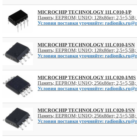
MICROCHIP TECHNOLOGY 11LC010-I/P
Память; EEPROM; UNI/O; 128x8бит; 2,5÷5,5В;
Условия поставки уточняйте: radioniks.ru@m
MICROCHIP TECHNOLOGY 11LC010-I/SN
Память; EEPROM; UNI/O; 128x8бит; 2,5÷5,5В;
Условия поставки уточняйте: radioniks.ru@m
MICROCHIP TECHNOLOGY 11LC020-I/MS
Память; EEPROM; UNI/O; 256x8бит; 2,5÷5,5В
Условия поставки уточняйте: radioniks.ru@m
MICROCHIP TECHNOLOGY 11LC020-I/SN
Память; EEPROM; UNI/O; 256x8бит; 2,5÷5,5В;
Условия поставки уточняйте: radioniks.ru@m