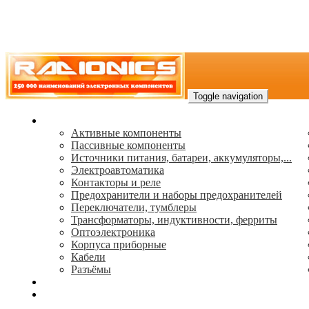
Toggle navigation
Каталог
Активные компоненты
Пассивные компоненты
Источники питания, батареи, аккумуляторы,...
Электроавтоматика
Контакторы и реле
Предохранители и наборы предохранителей
Переключатели, тумблеры
Трансформаторы, индуктивности, ферриты
Oптоэлектроника
Корпуса приборные
Кабели
Разъёмы
(495) 544-73-50, (925) 502-42-73
radioniks.ru@mail.ru