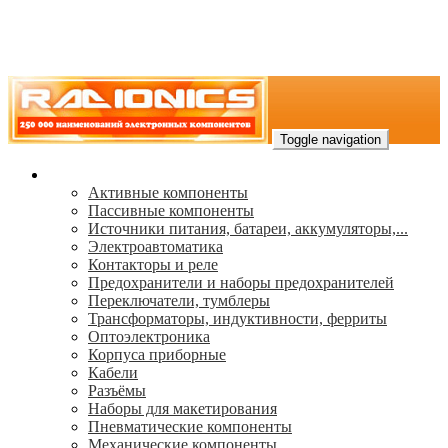
Toggle navigation
Каталог
Активные компоненты
Пассивные компоненты
Источники питания, батареи, аккумуляторы,...
Электроавтоматика
Контакторы и реле
Предохранители и наборы предохранителей
Переключатели, тумблеры
Трансформаторы, индуктивности, ферриты
Oптоэлектроника
Корпуса приборные
Кабели
Разъёмы
Наборы для макетирования
Пневматические компоненты
Механические компоненты