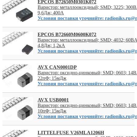
EPCOS B72650M0301K072
Варистор: металлооксидный; SMD; 3225; 300
9,6Дж; 400А
Условия поставки уточняйте: radioniks.ru@m
EPCOS B72660M0600K072
Варистор: металлооксидный; SMD; 4032; 60В
4,8Дж; 1,2кА
Условия поставки уточняйте: radioniks.ru@m
AVX CAN0001DP
Варистор: оксидно-цинковый; SMD; 0603; 14
22пФ; 15мДж
Условия поставки уточняйте: radioniks.ru@m
AVX USB0001
Варистор: оксидно-цинковый; SMD; 0603; 14
10пФ; 15мДж
Условия поставки уточняйте: radioniks.ru@m
LITTELFUSE V26MLA1206H