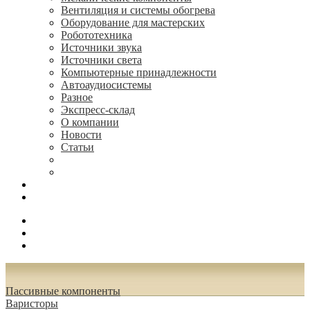
Вентиляция и системы обогрева
Оборудование для мастерских
Робототехника
Источники звука
Источники света
Компьютерные принадлежности
Автоаудиосистемы
Разное
Экспресс-склад
О компании
Новости
Статьи
(495) 544-73-50, (925) 502-42-73
radioniks.ru@mail.ru
Поиск
Вход
0.00 руб.
Пассивные компоненты
Варисторы