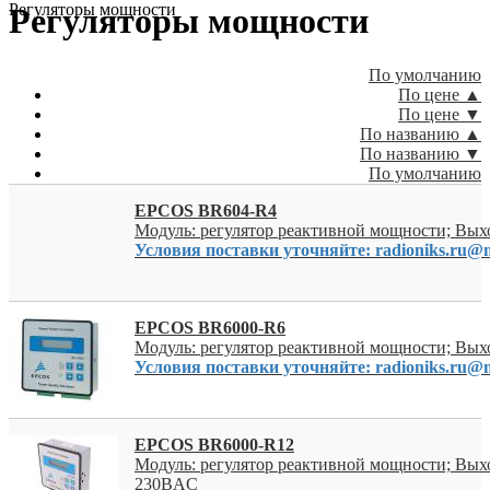
Регуляторы мощности
Регуляторы мощности
По умолчанию
По цене ▲
По цене ▼
По названию ▲
По названию ▼
По умолчанию
EPCOS BR604-R4
Модуль: регулятор реактивной мощности; Вы
Условия поставки уточняйте: radioniks.ru@m
EPCOS BR6000-R6
Модуль: регулятор реактивной мощности; Вы
Условия поставки уточняйте: radioniks.ru@m
EPCOS BR6000-R12
Модуль: регулятор реактивной мощности; Вых
230ВAC