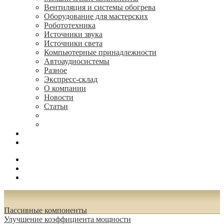
Вентиляция и системы обогрева
Оборудование для мастерских
Робототехника
Источники звука
Источники света
Компьютерные принадлежности
Автоаудиосистемы
Разное
Экспресс-склад
О компании
Новости
Статьи
(495) 544-73-50, (925) 502-42-73
radioniks.ru@mail.ru
Поиск
Вход
0.00 руб.
Пассивные компоненты
Улучшение коэффициента мощности