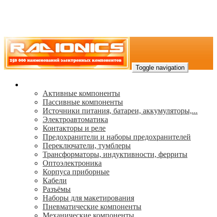
Toggle navigation
Каталог
Активные компоненты
Пассивные компоненты
Источники питания, батареи, аккумуляторы,...
Электроавтоматика
Контакторы и реле
Предохранители и наборы предохранителей
Переключатели, тумблеры
Трансформаторы, индуктивности, ферриты
Oптоэлектроника
Корпуса приборные
Кабели
Разъёмы
Наборы для макетирования
Пневматические компоненты
Механические компоненты