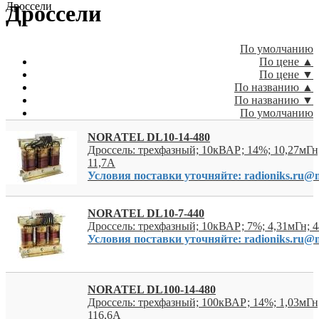
Дроссели
Дроссели
По умолчанию
По цене ▲
По цене ▼
По названию ▲
По названию ▼
По умолчанию
NORATEL DL10-14-480
Дроссель: трехфазный; 10кВАР; 14%; 10,27мГ
11,7А
Условия поставки уточняйте: radioniks.ru@m
NORATEL DL10-7-440
Дроссель: трехфазный; 10кВАР; 7%; 4,31мГн; 
Условия поставки уточняйте: radioniks.ru@m
NORATEL DL100-14-480
Дроссель: трехфазный; 100кВАР; 14%; 1,03мГ
116,6А