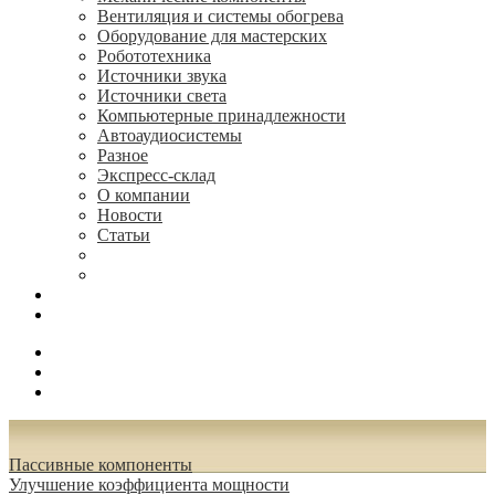
Вентиляция и системы обогрева
Оборудование для мастерских
Робототехника
Источники звука
Источники света
Компьютерные принадлежности
Автоаудиосистемы
Разное
Экспресс-склад
О компании
Новости
Статьи
(495) 544-73-50, (925) 502-42-73
radioniks.ru@mail.ru
Поиск
Вход
0.00 руб.
Пассивные компоненты
Улучшение коэффициента мощности