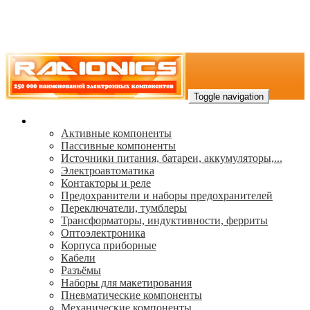
Toggle navigation
Каталог
Активные компоненты
Пассивные компоненты
Источники питания, батареи, аккумуляторы,...
Электроавтоматика
Контакторы и реле
Предохранители и наборы предохранителей
Переключатели, тумблеры
Трансформаторы, индуктивности, ферриты
Oптоэлектроника
Корпуса приборные
Кабели
Разъёмы
Наборы для макетирования
Пневматические компоненты
Механические компоненты