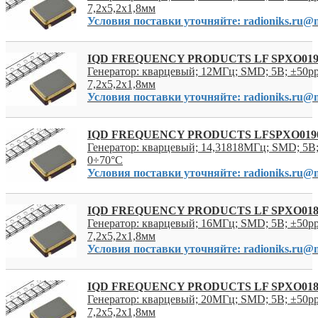
7,2x5,2x1,8мм
Условия поставки уточняйте: radioniks.ru@m
IQD FREQUENCY PRODUCTS LF SPXO019
Генератор: кварцевый; 12МГц; SMD; 5В; ±50p
7,2x5,2x1,8мм
Условия поставки уточняйте: radioniks.ru@m
IQD FREQUENCY PRODUCTS LFSPXO019
Генератор: кварцевый; 14,31818МГц; SMD; 5В
0÷70°C
Условия поставки уточняйте: radioniks.ru@m
IQD FREQUENCY PRODUCTS LF SPXO018
Генератор: кварцевый; 16МГц; SMD; 5В; ±50p
7,2x5,2x1,8мм
Условия поставки уточняйте: radioniks.ru@m
IQD FREQUENCY PRODUCTS LF SPXO018
Генератор: кварцевый; 20МГц; SMD; 5В; ±50p
7,2x5,2x1,8мм