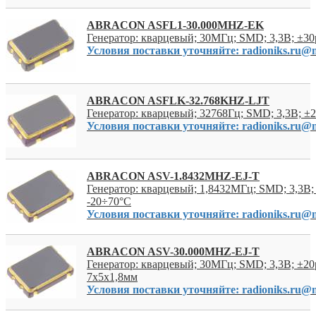
ABRACON ASFL1-30.000MHZ-EK
Генератор: кварцевый; 30МГц; SMD; 3,3В; ±30
Условия поставки уточняйте: radioniks.ru@m
ABRACON ASFLK-32.768KHZ-LJT
Генератор: кварцевый; 32768Гц; SMD; 3,3В; ±
Условия поставки уточняйте: radioniks.ru@m
ABRACON ASV-1.8432MHZ-EJ-T
Генератор: кварцевый; 1,8432МГц; SMD; 3,3В;
-20÷70°C
Условия поставки уточняйте: radioniks.ru@m
ABRACON ASV-30.000MHZ-EJ-T
Генератор: кварцевый; 30МГц; SMD; 3,3В; ±20
7x5x1,8мм
Условия поставки уточняйте: radioniks.ru@m