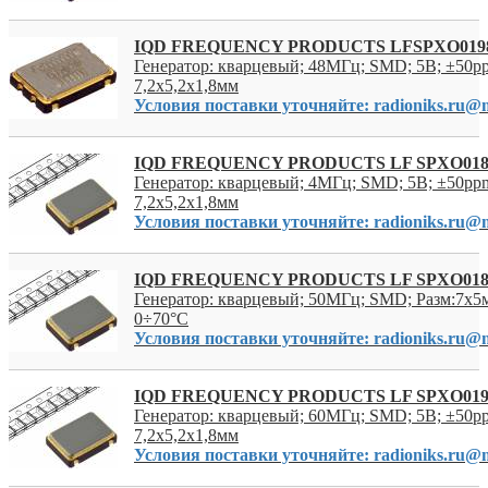
IQD FREQUENCY PRODUCTS LFSPXO019
Генератор: кварцевый; 48МГц; SMD; 5В; ±50p
7,2x5,2x1,8мм
Условия поставки уточняйте: radioniks.ru@m
IQD FREQUENCY PRODUCTS LF SPXO018
Генератор: кварцевый; 4МГц; SMD; 5В; ±50ppm
7,2x5,2x1,8мм
Условия поставки уточняйте: radioniks.ru@m
IQD FREQUENCY PRODUCTS LF SPXO018
Генератор: кварцевый; 50МГц; SMD; Разм:7x5
0÷70°C
Условия поставки уточняйте: radioniks.ru@m
IQD FREQUENCY PRODUCTS LF SPXO019
Генератор: кварцевый; 60МГц; SMD; 5В; ±50p
7,2x5,2x1,8мм
Условия поставки уточняйте: radioniks.ru@m