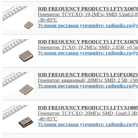
IQD FREQUENCY PRODUCTS LFTVXO07
Генератор: TCVCXO; 19,2МГц; SMD; Uраб:2,8
-30÷85°C
Условия поставки уточняйте: radioniks.ru@m
IQD FREQUENCY PRODUCTS LFTCXO07
Генератор: TCXO; 19,2МГц; SMD; 2,85В; ±0,5
Условия поставки уточняйте: radioniks.ru@m
IQD FREQUENCY PRODUCTS LFSPXO025
Генератор: кварцевый; 20МГц; SMD; 2,5В; ±50
Условия поставки уточняйте: radioniks.ru@m
IQD FREQUENCY PRODUCTS LFTVXO00
Генератор: TCVCXO; 20МГц; SMD; Uраб:3,3В;
-40÷85°C
Условия поставки уточняйте: radioniks.ru@m