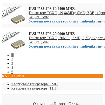
ILSI I533-2P3-19.4400 MHZ
Генератор: TCXO; 19,44МГц; SMD; 3,3В; ±2ppm
5x3,2x1,5мм
Условия поставки уточняйте: radioniks.ru@m
ILSI I533-2P3-20.0000 MHZ
Генератор: TCXO; 20МГц; SMD; 3,3В; ±2ppm; 
5x3,2x1,5мм
Условия поставки уточняйте: radioniks.ru@m
1
2
3
4
5
КАТЕГОРИИ
Кварцевые генераторы SMD
Кварцевые генераторы THT
О компании
Новости
Статьи