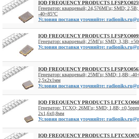
IQD FREQUENCY PRODUCTS LFSPXO025
Генератор: кварцевый; 24,576МГц; SMD; 2,5В;
-40÷85°C
Условия поставки уточняйте: radioniks.ru@m
IQD FREQUENCY PRODUCTS LFSPXO009
Генератор: кварцевый; 25МГц; SMD; 3,3В; ±50
Условия поставки уточняйте: radioniks.ru@m
IQD FREQUENCY PRODUCTS LFSPXO056
Генератор: кварцевый; 25МГц; SMD; 1,8В; -40
2,5x2x1мм
Условия поставки уточняйте: radioniks.ru@m
IQD FREQUENCY PRODUCTS LFTCXO06
Генератор: TCXO; 26МГц; SMD; 1,8В; ±0,5ppm;
2x1,6x0,8мм
Условия поставки уточняйте: radioniks.ru@m
IQD FREQUENCY PRODUCTS LFTCXO07