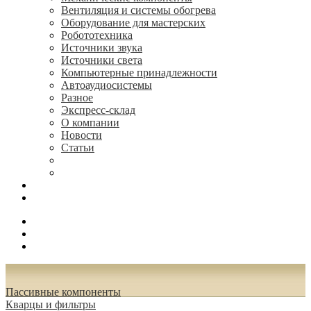
Вентиляция и системы обогрева
Оборудование для мастерских
Робототехника
Источники звука
Источники света
Компьютерные принадлежности
Автоаудиосистемы
Разное
Экспресс-склад
О компании
Новости
Статьи
(495) 544-73-50, (925) 502-42-73
radioniks.ru@mail.ru
Поиск
Вход
0.00 руб.
Пассивные компоненты
Кварцы и фильтры