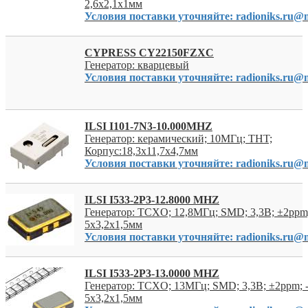
2,6x2,1x1мм
Условия поставки уточняйте: radioniks.ru@m
CYPRESS CY22150FZXC
Генератор: кварцевый
Условия поставки уточняйте: radioniks.ru@m
ILSI I101-7N3-10.000MHZ
Генератор: керамический; 10МГц; THT;
Корпус:18,3x11,7x4,7мм
Условия поставки уточняйте: radioniks.ru@m
ILSI I533-2P3-12.8000 MHZ
Генератор: TCXO; 12,8МГц; SMD; 3,3В; ±2ppm;
5x3,2x1,5мм
Условия поставки уточняйте: radioniks.ru@m
ILSI I533-2P3-13.0000 MHZ
Генератор: TCXO; 13МГц; SMD; 3,3В; ±2ppm; 
5x3,2x1,5мм