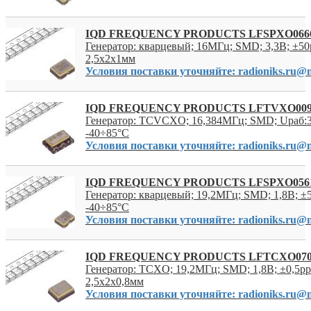
IQD FREQUENCY PRODUCTS LFSPXO066
Генератор: кварцевый; 16МГц; SMD; 3,3В; ±50
2,5x2x1мм
Условия поставки уточняйте: radioniks.ru@m
IQD FREQUENCY PRODUCTS LFTVXO00
Генератор: TCVCXO; 16,384МГц; SMD; Uраб:3
-40÷85°C
Условия поставки уточняйте: radioniks.ru@m
IQD FREQUENCY PRODUCTS LFSPXO056
Генератор: кварцевый; 19,2МГц; SMD; 1,8В; ±
-40÷85°C
Условия поставки уточняйте: radioniks.ru@m
IQD FREQUENCY PRODUCTS LFTCXO07
Генератор: TCXO; 19,2МГц; SMD; 1,8В; ±0,5pp
2,5x2x0,8мм
Условия поставки уточняйте: radioniks.ru@m