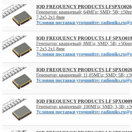
IQD FREQUENCY PRODUCTS LFSPXO020
Генератор: кварцевый; 64МГц; SMD; 5В; ±50p
7,2x5,2x1,8мм
Условия поставки уточняйте: radioniks.ru@m
IQD FREQUENCY PRODUCTS LF SPXO019
Генератор: кварцевый; 8МГц; SMD; 5В; ±50ppm
7,2x5,2x1,8мм
Условия поставки уточняйте: radioniks.ru@m
IQD FREQUENCY PRODUCTS LF SPXO026
Генератор: кварцевый; 11,05МГц; SMD; 5В; ±5
Условия поставки уточняйте: radioniks.ru@m
IQD FREQUENCY PRODUCTS LF SPXO009
Генератор: кварцевый; 100МГц; SMD; 3,3В; ±
Условия поставки уточняйте: radioniks.ru@m