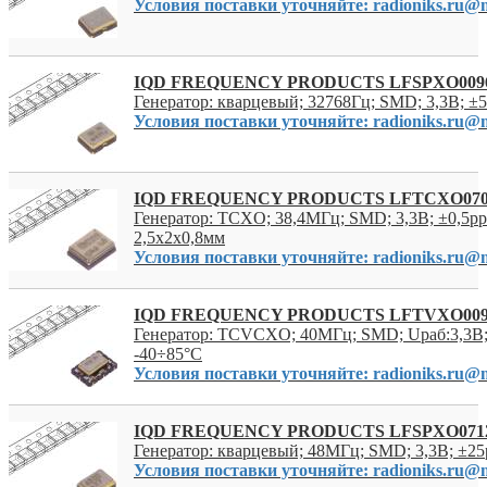
Условия поставки уточняйте: radioniks.ru@m
IQD FREQUENCY PRODUCTS LFSPXO009
Генератор: кварцевый; 32768Гц; SMD; 3,3В; ±
Условия поставки уточняйте: radioniks.ru@m
IQD FREQUENCY PRODUCTS LFTCXO07
Генератор: TCXO; 38,4МГц; SMD; 3,3В; ±0,5pp
2,5x2x0,8мм
Условия поставки уточняйте: radioniks.ru@m
IQD FREQUENCY PRODUCTS LFTVXO00
Генератор: TCVCXO; 40МГц; SMD; Uраб:3,3В;
-40÷85°C
Условия поставки уточняйте: radioniks.ru@m
IQD FREQUENCY PRODUCTS LFSPXO071
Генератор: кварцевый; 48МГц; SMD; 3,3В; ±25
Условия поставки уточняйте: radioniks.ru@m