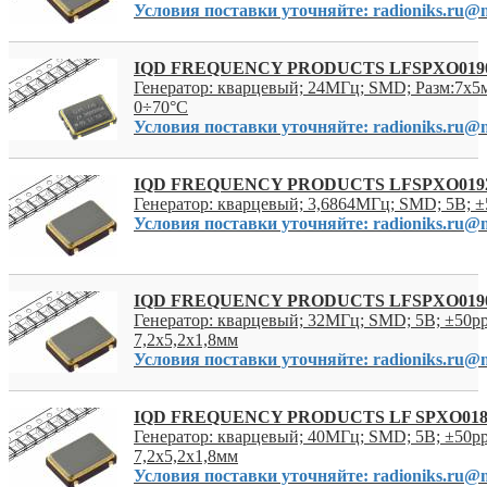
Условия поставки уточняйте: radioniks.ru@m
IQD FREQUENCY PRODUCTS LFSPXO019
Генератор: кварцевый; 24МГц; SMD; Разм:7x5
0÷70°C
Условия поставки уточняйте: radioniks.ru@m
IQD FREQUENCY PRODUCTS LFSPXO019
Генератор: кварцевый; 3,6864МГц; SMD; 5В; 
Условия поставки уточняйте: radioniks.ru@m
IQD FREQUENCY PRODUCTS LFSPXO019
Генератор: кварцевый; 32МГц; SMD; 5В; ±50p
7,2x5,2x1,8мм
Условия поставки уточняйте: radioniks.ru@m
IQD FREQUENCY PRODUCTS LF SPXO018
Генератор: кварцевый; 40МГц; SMD; 5В; ±50p
7,2x5,2x1,8мм
Условия поставки уточняйте: radioniks.ru@m