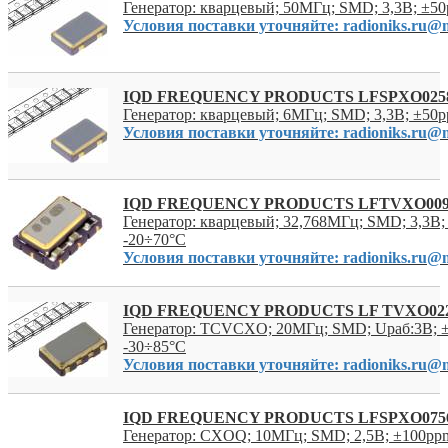
Генератор: кварцевый; 50МГц; SMD; 3,3В; ±50
Условия поставки уточняйте: radioniks.ru@m
IQD FREQUENCY PRODUCTS LFSPXO025
Генератор: кварцевый; 6МГц; SMD; 3,3В; ±50p
Условия поставки уточняйте: radioniks.ru@m
IQD FREQUENCY PRODUCTS LFTVXO00
Генератор: кварцевый; 32,768МГц; SMD; 3,3В
-20÷70°C
Условия поставки уточняйте: radioniks.ru@m
IQD FREQUENCY PRODUCTS LF TVXO022
Генератор: TCVCXO; 20МГц; SMD; Uраб:3В; ±
-30÷85°C
Условия поставки уточняйте: radioniks.ru@m
IQD FREQUENCY PRODUCTS LFSPXO075
Генератор: CXOQ; 10МГц; SMD; 2,5В; ±100ppm