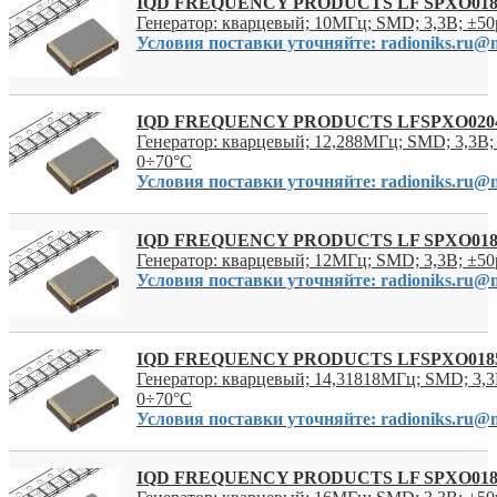
IQD FREQUENCY PRODUCTS LF SPXO018
Генератор: кварцевый; 10МГц; SMD; 3,3В; ±5
Условия поставки уточняйте: radioniks.ru@m
IQD FREQUENCY PRODUCTS LFSPXO020
Генератор: кварцевый; 12,288МГц; SMD; 3,3В;
0÷70°C
Условия поставки уточняйте: radioniks.ru@m
IQD FREQUENCY PRODUCTS LF SPXO018
Генератор: кварцевый; 12МГц; SMD; 3,3В; ±5
Условия поставки уточняйте: radioniks.ru@m
IQD FREQUENCY PRODUCTS LFSPXO018
Генератор: кварцевый; 14,31818МГц; SMD; 3,3
0÷70°C
Условия поставки уточняйте: radioniks.ru@m
IQD FREQUENCY PRODUCTS LF SPXO018