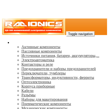
Toggle navigation
Каталог
Активные компоненты
Пассивные компоненты
Источники питания, батареи, аккумуляторы,...
Электроавтоматика
Контакторы и реле
Предохранители и наборы предохранителей
Переключатели, тумблеры
Трансформаторы, индуктивности, ферриты
Oптоэлектроника
Корпуса приборные
Кабели
Разъёмы
Наборы для макетирования
Пневматические компоненты
Механические компоненты