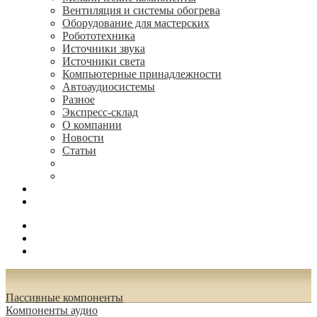
Вентиляция и системы обогрева
Оборудование для мастерских
Робототехника
Источники звука
Источники света
Компьютерные принадлежности
Автоаудиосистемы
Разное
Экспресс-склад
О компании
Новости
Статьи
(495) 544-73-50, (925) 502-42-73
radioniks.ru@mail.ru
Поиск
Вход
0.00 руб.
Пассивные компоненты
Компоненты аудио