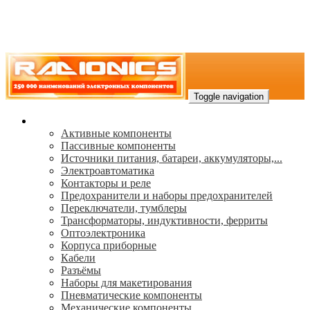
Toggle navigation
Каталог
Активные компоненты
Пассивные компоненты
Источники питания, батареи, аккумуляторы,...
Электроавтоматика
Контакторы и реле
Предохранители и наборы предохранителей
Переключатели, тумблеры
Трансформаторы, индуктивности, ферриты
Oптоэлектроника
Корпуса приборные
Кабели
Разъёмы
Наборы для макетирования
Пневматические компоненты
Механические компоненты