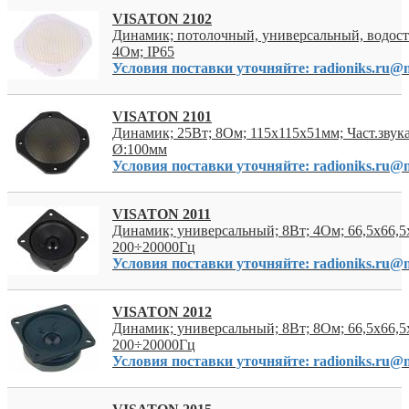
VISATON 2102
Динамик; потолочный, универсальный, водост
4Ом; IP65
Условия поставки уточняйте: radioniks.ru@m
VISATON 2101
Динамик; 25Вт; 8Ом; 115x115x51мм; Част.звук
Ø:100мм
Условия поставки уточняйте: radioniks.ru@m
VISATON 2011
Динамик; универсальный; 8Вт; 4Ом; 66,5x66,5
200÷20000Гц
Условия поставки уточняйте: radioniks.ru@m
VISATON 2012
Динамик; универсальный; 8Вт; 8Ом; 66,5x66,5
200÷20000Гц
Условия поставки уточняйте: radioniks.ru@m