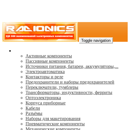
Toggle navigation
Каталог
Активные компоненты
Пассивные компоненты
Источники питания, батареи, аккумуляторы,...
Электроавтоматика
Контакторы и реле
Предохранители и наборы предохранителей
Переключатели, тумблеры
Трансформаторы, индуктивности, ферриты
Oптоэлектроника
Корпуса приборные
Кабели
Разъёмы
Наборы для макетирования
Пневматические компоненты
Механические компоненты