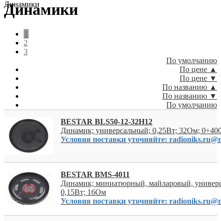
Динамики
Динамики
1
2
3
По умолчанию
По цене ▲
По цене ▼
По названию ▲
По названию ▼
По умолчанию
BESTAR BLS50-12-32H12
Динамик; универсальный; 0,25Вт; 32Ом; 0÷40
Условия поставки уточняйте: radioniks.ru@m
BESTAR BMS-4011
Динамик; миниатюрный, майларовый, универ
0,15Вт; 16Ом
Условия поставки уточняйте: radioniks.ru@m