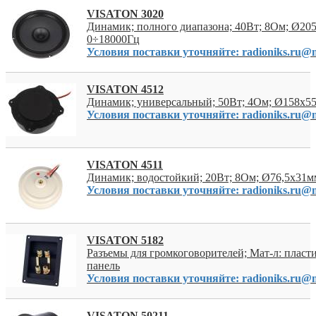
VISATON 3020
Динамик; полного диапазона; 40Вт; 8Ом; Ø20
0÷18000Гц
Условия поставки уточняйте: radioniks.ru@m
VISATON 4512
Динамик; универсальный; 50Вт; 4Ом; Ø158x5
Условия поставки уточняйте: radioniks.ru@m
VISATON 4511
Динамик; водостойкий; 20Вт; 8Ом; Ø76,5x31мм
Условия поставки уточняйте: radioniks.ru@m
VISATON 5182
Разъемы для громкоговорителей; Мат-л: пласт
панель
Условия поставки уточняйте: radioniks.ru@m
VISATON 50211