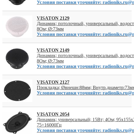
Условия поставки уточняйте: radioniks.ru@m
VISATON 2129
Динамик; потолочный, универсальный, водост
8Ом; Ø:73мм
Условия поставки уточняйте: radioniks.ru@m
VISATON 2149
Динамик; потолочный, универсальный, водост
8Ом; Ø:73мм
Условия поставки уточняйте: radioniks.ru@m
VISATON 2127
Прокладка; Øвнешн:88мм; Внутр.диаметр:73мм
Условия поставки уточняйте: radioniks.ru@m
VISATON 2054
Динамик; универсальный; 15Вт; 4Ом; 95x155x
75÷16000Гц
Условия поставки уточняйте: radioniks.ru@m