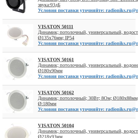
звука:93дБ
Условия поставки уточняйте: radioniks.ru@m
VISATON 50111
Динамик; потолочный, универсальный, водос
Ø135x76мм; IP54
Условия поставки уточняйте: radioniks.ru@m
VISATON 50161
Динамик; потолочный, универсальный, водон
Ø180x90мм
Условия поставки уточняйте: radioniks.ru@m
VISATON 50162
Динамик; потолочный; 30Вт; 8Ом; Ø180x88мм
Ø:180мм
Условия поставки уточняйте: radioniks.ru@m
VISATON 50104
Динамик; потолочный, универсальный, водос
Ø218x93мм