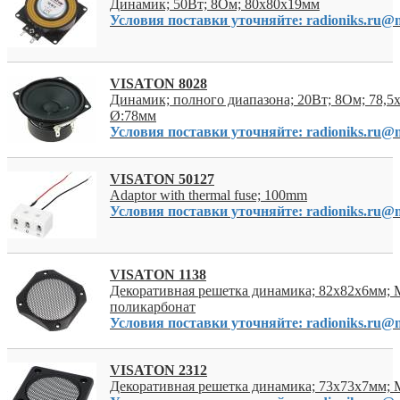
Динамик; 50Вт; 8Ом; 80x80x19мм
Условия поставки уточняйте: radioniks.ru@m
VISATON 8028
Динамик; полного диапазона; 20Вт; 8Ом; 78,5
Ø:78мм
Условия поставки уточняйте: radioniks.ru@m
VISATON 50127
Adaptor with thermal fuse; 100mm
Условия поставки уточняйте: radioniks.ru@m
VISATON 1138
Декоративная решетка динамика; 82x82x6мм; 
поликарбонат
Условия поставки уточняйте: radioniks.ru@m
VISATON 2312
Декоративная решетка динамика; 73x73x7мм; 