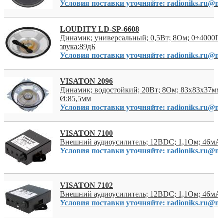
Условия поставки уточняйте: radioniks.ru@m
LOUDITY LD-SP-6608
Динамик; универсальный; 0,5Вт; 8Ом; 0÷4000
звука:89дБ
Условия поставки уточняйте: radioniks.ru@m
VISATON 2096
Динамик; водостойкий; 20Вт; 8Ом; 83x83x37м
Ø:85,5мм
Условия поставки уточняйте: radioniks.ru@m
VISATON 7100
Внешний аудиоусилитель; 12ВDC; 1,1Ом; 46мА
Условия поставки уточняйте: radioniks.ru@m
VISATON 7102
Внешний аудиоусилитель; 12ВDC; 1,1Ом; 46мА
Условия поставки уточняйте: radioniks.ru@m