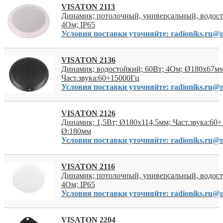
VISATON 2113
Динамик; потолочный, универсальный, водост
4Ом; IP65
Условия поставки уточняйте: radioniks.ru@m
VISATON 2136
Динамик; водостойкий; 60Вт; 4Ом; Ø180x67мм
Част.звука:60÷15000Гц
Условия поставки уточняйте: radioniks.ru@m
VISATON 2126
Динамик; 1,5Вт; Ø180x114,5мм; Част.звука:60
Ø:180мм
Условия поставки уточняйте: radioniks.ru@m
VISATON 2116
Динамик; потолочный, универсальный, водост
4Ом; IP65
Условия поставки уточняйте: radioniks.ru@m
VISATON 2204