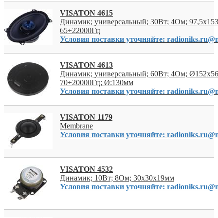
VISATON 4615
Динамик; универсальный; 30Вт; 4Ом; 97,5x15
65÷22000Гц
Условия поставки уточняйте: radioniks.ru@m
VISATON 4613
Динамик; универсальный; 60Вт; 4Ом; Ø152x5
70÷20000Гц; Ø:130мм
Условия поставки уточняйте: radioniks.ru@m
VISATON 1179
Membrane
Условия поставки уточняйте: radioniks.ru@m
VISATON 4532
Динамик; 10Вт; 8Ом; 30x30x19мм
Условия поставки уточняйте: radioniks.ru@m