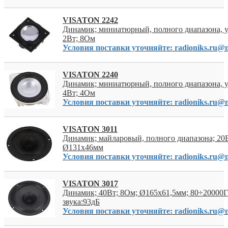
VISATON 2242
Динамик; миниатюрный, полного диапазона, 
2Вт; 8Ом
Условия поставки уточняйте: radioniks.ru@m
VISATON 2240
Динамик; миниатюрный, полного диапазона, 
4Вт; 4Ом
Условия поставки уточняйте: radioniks.ru@m
VISATON 3011
Динамик; майларовый, полного диапазона; 20
Ø131x46мм
Условия поставки уточняйте: radioniks.ru@m
VISATON 3017
Динамик; 40Вт; 8Ом; Ø165x61,5мм; 80÷20000Г
звука:93дБ
Условия поставки уточняйте: radioniks.ru@m