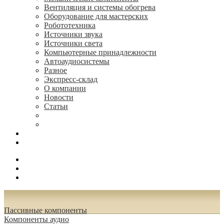
Вентиляция и системы обогрева
Оборудование для мастерских
Робототехника
Источники звука
Источники света
Компьютерные принадлежности
Автоаудиосистемы
Разное
Экспресс-склад
О компании
Новости
Статьи
(495) 544-73-50, (925) 502-42-73
radioniks.ru@mail.ru
Поиск
Вход
0.00 руб.
Пассивные компоненты
Компоненты аудио