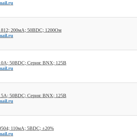
ail.ru
1812; 200мА; 50ВDC; 1200Ом
ail.ru
10А; 50ВDC; Серия: BNX; 125В
ail.ru
15А; 50ВDC; Серия: BNX; 125В
ail.ru
0504; 110мА; 5ВDC; ±20%
ail.ru