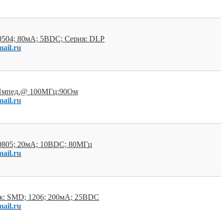
504; 80мА; 5ВDC; Серия: DLP
ail.ru
 Импед.@ 100МГц:90Ом
ail.ru
0805; 20мА; 10ВDC; 80МГц
ail.ru
ж: SMD; 1206; 200мА; 25ВDC
ail.ru