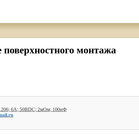
 поверхностного монтажа
1206; 6А; 50ВDC; 2мОм; 100нФ
ail.ru