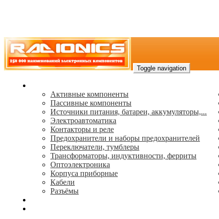
Toggle navigation
Каталог
Активные компоненты
Пассивные компоненты
Источники питания, батареи, аккумуляторы,...
Электроавтоматика
Контакторы и реле
Предохранители и наборы предохранителей
Переключатели, тумблеры
Трансформаторы, индуктивности, ферриты
Oптоэлектроника
Корпуса приборные
Кабели
Разъёмы
(495) 544-73-50, (925) 502-42-73
radioniks.ru@mail.ru