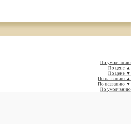
По умолчанию
По цене ▲
По цене ▼
По названию ▲
По названию ▼
По умолчанию