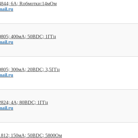
4844; 6А; Rобмотки:14мОм
ail.ru
805; 400мА; 50ВDC; 1ГГц
ail.ru
805; 300мА; 20ВDC; 3,5ГГц
ail.ru
824; 4А; 80ВDC; 1ГГц
ail.ru
1812; 150мА; 50ВDC; 5800Ом