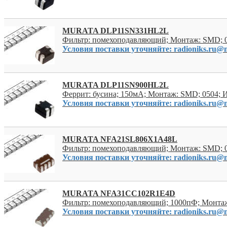
MURATA DLP11SN331HL2L
Фильтр: помехоподавляющий; Монтаж: SMD; 0
Условия поставки уточняйте: radioniks.ru@m
MURATA DLP11SN900HL2L
Феррит: бусина; 150мА; Монтаж: SMD; 0504;
Условия поставки уточняйте: radioniks.ru@m
MURATA NFA21SL806X1A48L
Фильтр: помехоподавляющий; Монтаж: SMD; 
Условия поставки уточняйте: radioniks.ru@m
MURATA NFA31CC102R1E4D
Фильтр: помехоподавляющий; 1000пФ; Монта
Условия поставки уточняйте: radioniks.ru@m