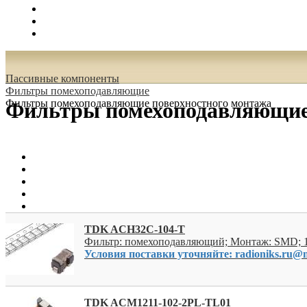
Поиск
Вход
0.00 руб.
Пассивные компоненты
Фильтры помехоподавляющие
Фильтры помехоподавляющие поверхностного монтажа
Фильтры помехоподавляющие
TDK ACH32C-104-T
Фильтр: помехоподавляющий; Монтаж: SMD; 
Условия поставки уточняйте: radioniks.ru@m
TDK ACM1211-102-2PL-TL01