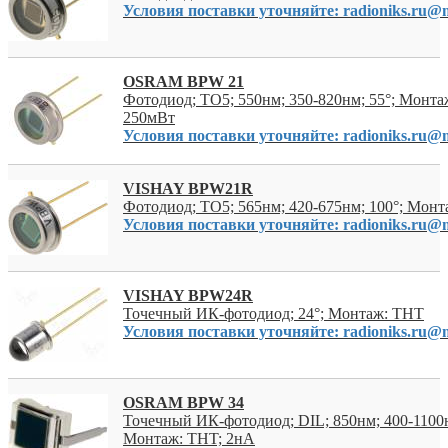
Условия поставки уточняйте: radioniks.ru@m
OSRAM BPW 21
Фотодиод; TO5; 550нм; 350-820нм; 55°; Монта
250мВт
Условия поставки уточняйте: radioniks.ru@m
VISHAY BPW21R
Фотодиод; TO5; 565нм; 420-675нм; 100°; Мон
Условия поставки уточняйте: radioniks.ru@m
VISHAY BPW24R
Точечный ИК-фотодиод; 24°; Монтаж: THT
Условия поставки уточняйте: radioniks.ru@m
OSRAM BPW 34
Точечный ИК-фотодиод; DIL; 850нм; 400-1100н
Монтаж: THT; 2нА