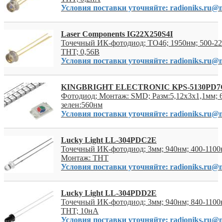
Условия поставки уточняйте: radioniks.ru@m
Laser Components IG22X250S4I
Точечный ИК-фотодиод; TO46; 1950нм; 500-2
THT; 0,56В
Условия поставки уточняйте: radioniks.ru@m
KINGBRIGHT ELECTRONIC KPS-5130PD7
Фотодиод; Монтаж: SMD; Разм:5,12x3x1,1мм; 6
зелен:560нм
Условия поставки уточняйте: radioniks.ru@m
Lucky Light LL-304PDC2E
Точечный ИК-фотодиод; 3мм; 940нм; 400-1100н
Монтаж: THT
Условия поставки уточняйте: radioniks.ru@m
Lucky Light LL-304PDD2E
Точечный ИК-фотодиод; 3мм; 940нм; 840-1100
THT; 10нА
Условия поставки уточняйте: radioniks.ru@m