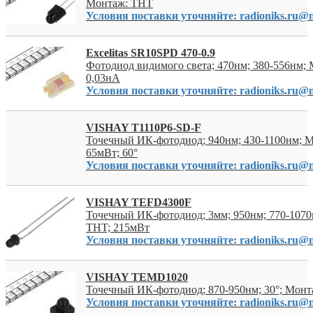
Монтаж: THT
Условия поставки уточняйте: radioniks.ru@m
Excelitas SR10SPD 470-0.9
Фотодиод видимого света; 470нм; 380-556нм;
0,03нА
Условия поставки уточняйте: radioniks.ru@m
VISHAY T1110P6-SD-F
Точечный ИК-фотодиод; 940нм; 430-1100нм; 
65мВт; 60°
Условия поставки уточняйте: radioniks.ru@m
VISHAY TEFD4300F
Точечный ИК-фотодиод; 3мм; 950нм; 770-1070
THT; 215мВт
Условия поставки уточняйте: radioniks.ru@m
VISHAY TEMD1020
Точечный ИК-фотодиод; 870-950нм; 30°; Мон
Условия поставки уточняйте: radioniks.ru@m