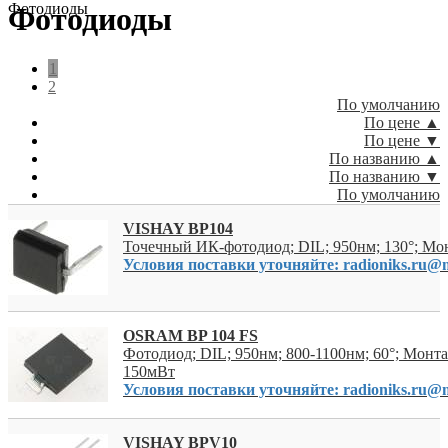
Фотодиоды
Фотодиоды
1
2
По умолчанию
По цене ▲
По цене ▼
По названию ▲
По названию ▼
По умолчанию
VISHAY BP104
Точечный ИК-фотодиод; DIL; 950нм; 130°; М
Условия поставки уточняйте: radioniks.ru@m
OSRAM BP 104 FS
Фотодиод; DIL; 950нм; 800-1100нм; 60°; Монт
150мВт
Условия поставки уточняйте: radioniks.ru@m
VISHAY BPV10