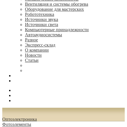
Вентиляция и системы обогрева
Оборудование для мастерских
Робототехника
Источники звука
Источники света
Компьютерные принадлежности
Автоаудиосистемы
Разное
Экспресс-склад
О компании
Новости
Статьи
(495) 544-73-50, (925) 502-42-73
radioniks.ru@mail.ru
Поиск
Вход
0.00 руб.
Oптоэлектроника
Фотоэлементы