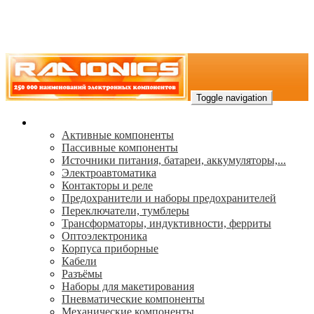
Toggle navigation
Каталог
Активные компоненты
Пассивные компоненты
Источники питания, батареи, аккумуляторы,...
Электроавтоматика
Контакторы и реле
Предохранители и наборы предохранителей
Переключатели, тумблеры
Трансформаторы, индуктивности, ферриты
Oптоэлектроника
Корпуса приборные
Кабели
Разъёмы
Наборы для макетирования
Пневматические компоненты
Механические компоненты