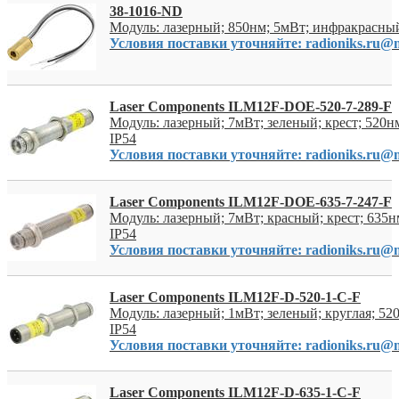
38-1016-ND
Модуль: лазерный; 850нм; 5мВт; инфракрасны
Условия поставки уточняйте: radioniks.ru@m
Laser Components ILM12F-DOE-520-7-289-F
Модуль: лазерный; 7мВт; зеленый; крест; 520
IP54
Условия поставки уточняйте: radioniks.ru@m
Laser Components ILM12F-DOE-635-7-247-F
Модуль: лазерный; 7мВт; красный; крест; 635
IP54
Условия поставки уточняйте: radioniks.ru@m
Laser Components ILM12F-D-520-1-C-F
Модуль: лазерный; 1мВт; зеленый; круглая; 5
IP54
Условия поставки уточняйте: radioniks.ru@m
Laser Components ILM12F-D-635-1-C-F