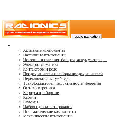
Toggle navigation
Каталог
Активные компоненты
Пассивные компоненты
Источники питания, батареи, аккумуляторы,...
Электроавтоматика
Контакторы и реле
Предохранители и наборы предохранителей
Переключатели, тумблеры
Трансформаторы, индуктивности, ферриты
Oптоэлектроника
Корпуса приборные
Кабели
Разъёмы
Наборы для макетирования
Пневматические компоненты
Механические компоненты