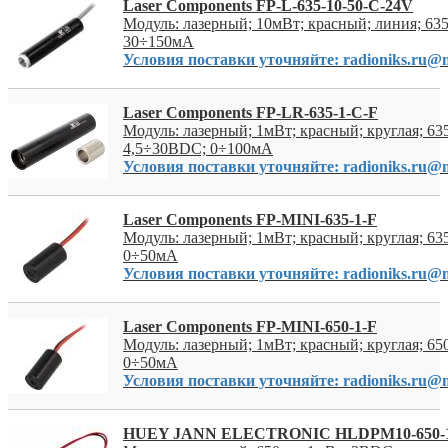
Laser Components FP-L-635-10-50-C-24V
Модуль: лазерный; 10мВт; красный; линия; 6
30÷150мА
Условия поставки уточняйте: radioniks.ru@m
Laser Components FP-LR-635-1-C-F
Модуль: лазерный; 1мВт; красный; круглая; 63
4,5÷30ВDC; 0÷100мА
Условия поставки уточняйте: radioniks.ru@m
Laser Components FP-MINI-635-1-F
Модуль: лазерный; 1мВт; красный; круглая; 6
0÷50мА
Условия поставки уточняйте: radioniks.ru@m
Laser Components FP-MINI-650-1-F
Модуль: лазерный; 1мВт; красный; круглая; 6
0÷50мА
Условия поставки уточняйте: radioniks.ru@m
HUEY JANN ELECTRONIC HLDPM10-650-