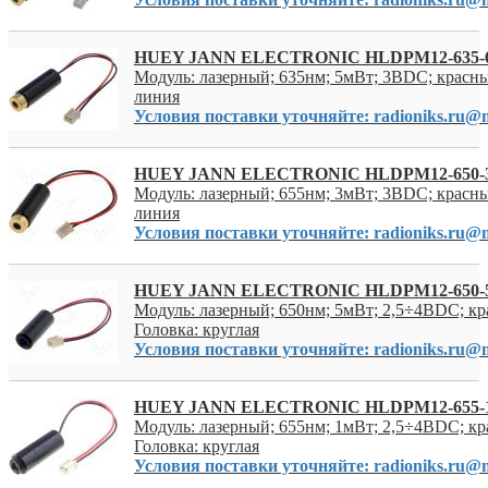
HUEY JANN ELECTRONIC HLDPM12-635-
Модуль: лазерный; 635нм; 5мВт; 3ВDC; красны
линия
Условия поставки уточняйте: radioniks.ru@m
HUEY JANN ELECTRONIC HLDPM12-650-
Модуль: лазерный; 655нм; 3мВт; 3ВDC; красны
линия
Условия поставки уточняйте: radioniks.ru@m
HUEY JANN ELECTRONIC HLDPM12-650-
Модуль: лазерный; 650нм; 5мВт; 2,5÷4ВDC; кр
Головка: круглая
Условия поставки уточняйте: radioniks.ru@m
HUEY JANN ELECTRONIC HLDPM12-655-
Модуль: лазерный; 655нм; 1мВт; 2,5÷4ВDC; кр
Головка: круглая
Условия поставки уточняйте: radioniks.ru@m