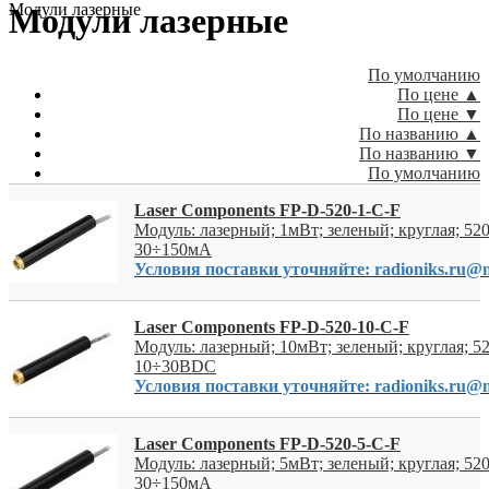
Модули лазерные
Модули лазерные
По умолчанию
По цене ▲
По цене ▼
По названию ▲
По названию ▼
По умолчанию
Laser Components FP-D-520-1-C-F
Модуль: лазерный; 1мВт; зеленый; круглая; 5
30÷150мА
Условия поставки уточняйте: radioniks.ru@m
Laser Components FP-D-520-10-C-F
Модуль: лазерный; 10мВт; зеленый; круглая; 5
10÷30ВDC
Условия поставки уточняйте: radioniks.ru@m
Laser Components FP-D-520-5-C-F
Модуль: лазерный; 5мВт; зеленый; круглая; 5
30÷150мА