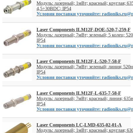
Модуль: лазерный; 1мВт; красный; круглая; 63
4,5÷30ВDC; IP54
Условия поставки уточняйте: radioniks.ru@m
Laser Components ILM12F-DOE-520-7-259-F
Модуль: лазерный; 7мВт; зеленый; 5 колец; 5
IP54
Условия поставки уточняйте: radioniks.ru@m
Laser Components ILM12F-L-520-7-58-F
Модуль: лазерный; 7мВт; зеленый; линия; 520
IP54
Условия поставки уточняйте: radioniks.ru@m
Laser Components ILM12F-L-635-7-58-F
Модуль: лазерный; 7мВт; красный; линия; 635
IP54
Условия поставки уточняйте: radioniks.ru@m
Laser Components LC-LMD-635-02-01-A
Модуль: лазерный; 1мВт; красный; круглая; 63