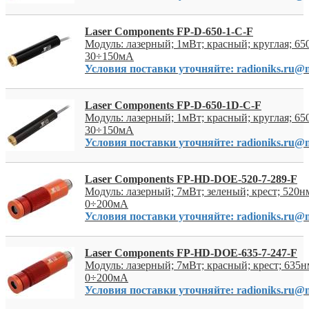
Laser Components FP-D-650-1-C-F
Модуль: лазерный; 1мВт; красный; круглая; 6
30÷150мА
Условия поставки уточняйте: radioniks.ru@m
Laser Components FP-D-650-1D-C-F
Модуль: лазерный; 1мВт; красный; круглая; 6
30÷150мА
Условия поставки уточняйте: radioniks.ru@m
Laser Components FP-HD-DOE-520-7-289-F
Модуль: лазерный; 7мВт; зеленый; крест; 520
0÷200мА
Условия поставки уточняйте: radioniks.ru@m
Laser Components FP-HD-DOE-635-7-247-F
Модуль: лазерный; 7мВт; красный; крест; 635
0÷200мА
Условия поставки уточняйте: radioniks.ru@m