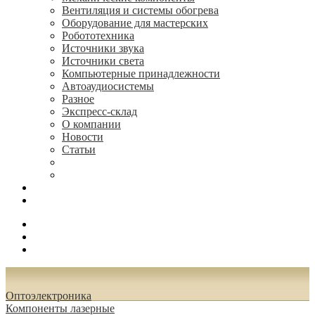
Вентиляция и системы обогрева
Оборудование для мастерских
Робототехника
Источники звука
Источники света
Компьютерные принадлежности
Автоаудиосистемы
Разное
Экспресс-склад
О компании
Новости
Статьи
(495) 544-73-50, (925) 502-42-73
radioniks.ru@mail.ru
Поиск
Вход
0.00 руб.
Oптоэлектроника
Компоненты лазерные