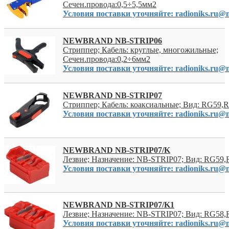
Сечен.провода:0,5÷5,5мм2
Условия поставки уточняйте: radioniks.ru@m
NEWBRAND NB-STRIP06
Стриппер; Кабель: круглые, многожильные;
Сечен.провода:0,2÷6мм2
Условия поставки уточняйте: radioniks.ru@m
NEWBRAND NB-STRIP07
Стриппер; Кабель: коаксиальные; Вид: RG59,
Условия поставки уточняйте: radioniks.ru@m
NEWBRAND NB-STRIP07/K
Лезвие; Назначение: NB-STRIP07; Вид: RG59
Условия поставки уточняйте: radioniks.ru@m
NEWBRAND NB-STRIP07/K1
Лезвие; Назначение: NB-STRIP07; Вид: RG58
Условия поставки уточняйте: radioniks.ru@m