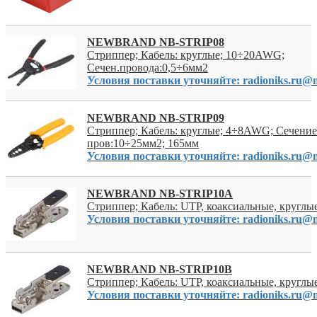
NEWBRAND NB-STRIP08
Стриппер; Кабель: круглые; 10÷20AWG;
Сечен.провода:0,5÷6мм2
Условия поставки уточняйте: radioniks.ru@m
NEWBRAND NB-STRIP09
Стриппер; Кабель: круглые; 4÷8AWG; Сечение
пров:10÷25мм2; 165мм
Условия поставки уточняйте: radioniks.ru@m
NEWBRAND NB-STRIP10A
Стриппер; Кабель: UTP, коаксиальные, круглы
Условия поставки уточняйте: radioniks.ru@m
NEWBRAND NB-STRIP10B
Стриппер; Кабель: UTP, коаксиальные, круглы
Условия поставки уточняйте: radioniks.ru@m