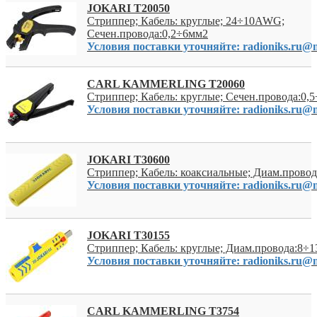
JOKARI T20050
Стриппер; Кабель: круглые; 24÷10AWG;
Сечен.провода:0,2÷6мм2
Условия поставки уточняйте: radioniks.ru@m
CARL KAMMERLING T20060
Стриппер; Кабель: круглые; Сечен.провода:0,
Условия поставки уточняйте: radioniks.ru@m
JOKARI T30600
Стриппер; Кабель: коаксиальные; Диам.провод
Условия поставки уточняйте: radioniks.ru@m
JOKARI T30155
Стриппер; Кабель: круглые; Диам.провода:8÷
Условия поставки уточняйте: radioniks.ru@m
CARL KAMMERLING T3754