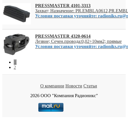
PRESSMASTER 4101-3313
Захват; Назначение: PR.EMBLA0612,PR.EM
Условия поставки уточняйте: radioniks.ru@m
PRESSMASTER 4320-0614
Лезвие; Сечен.провода:0,02÷10мм2; прямые
Условия поставки уточняйте: radioniks.ru@m
1
2
О компании
Новости
Статьи
2026 ООО "Компания Радионикс"