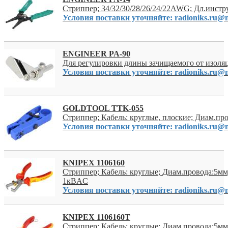
Стриппер; 34/32/30/28/26/24/22AWG; Дл.инст
Условия поставки уточняйте: radioniks.ru@m
ENGINEER PA-90
Для регулировки длины зачищаемого от изоля
Условия поставки уточняйте: radioniks.ru@m
GOLDTOOL TTK-055
Стриппер; Кабель: круглые, плоские; Диам.пр
Условия поставки уточняйте: radioniks.ru@m
KNIPEX 1106160
Стриппер; Кабель: круглые; Диам.провода:5м
1кВAC
Условия поставки уточняйте: radioniks.ru@m
KNIPEX 1106160T
Стриппер; Кабель: круглые; Диам.провода:5