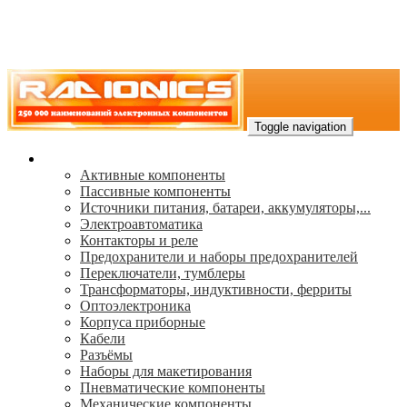
Toggle navigation
Каталог
Активные компоненты
Пассивные компоненты
Источники питания, батареи, аккумуляторы,...
Электроавтоматика
Контакторы и реле
Предохранители и наборы предохранителей
Переключатели, тумблеры
Трансформаторы, индуктивности, ферриты
Oптоэлектроника
Корпуса приборные
Кабели
Разъёмы
Наборы для макетирования
Пневматические компоненты
Механические компоненты