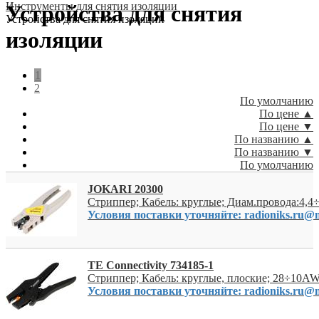
Инструменты для снятия изоляции
Устройства для снятия
Устройства для снятия изоляции
изоляции
1
2
По умолчанию
По цене ▲
По цене ▼
По названию ▲
По названию ▼
По умолчанию
JOKARI 20300
Стриппер; Кабель: круглые; Диам.провода:4,4
Условия поставки уточняйте: radioniks.ru@m
TE Connectivity 734185-1
Стриппер; Кабель: круглые, плоские; 28÷10A
Условия поставки уточняйте: radioniks.ru@m