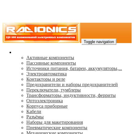
Toggle navigation
Каталог
Активные компоненты
Пассивные компоненты
Источники питания, батареи, аккумуляторы,...
Электроавтоматика
Контакторы и реле
Предохранители и наборы предохранителей
Переключатели, тумблеры
Трансформаторы, индуктивности, ферриты
Oптоэлектроника
Корпуса приборные
Кабели
Разъёмы
Наборы для макетирования
Пневматические компоненты
Механические компоненты