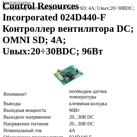
Контроллеры
Control Resources
Контроллер вентилятора DC; OMNI SD; 4А; Uвых:20÷30ВDC; 
Incorporated 024D440-F
Контроллер вентилятора DC;
OMNI SD; 4А;
Uвых:20÷30ВDC; 96Вт
необходим датчик
Внимание!
температуры
Выводы
клеммная колодка
Выходная мощность
96Вт
Выходное напряжение
20...30В DC
Напряжение питания
20...30В DC
Номинальный ток
4А