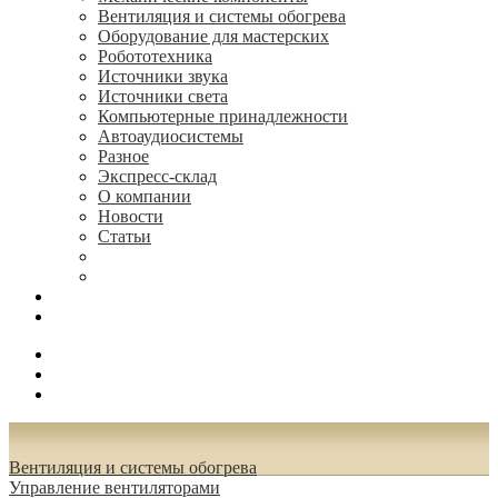
Вентиляция и системы обогрева
Оборудование для мастерских
Робототехника
Источники звука
Источники света
Компьютерные принадлежности
Автоаудиосистемы
Разное
Экспресс-склад
О компании
Новости
Статьи
(495) 544-73-50, (925) 502-42-73
radioniks.ru@mail.ru
Поиск
Вход
0.00 руб.
Вентиляция и системы обогрева
Управление вентиляторами