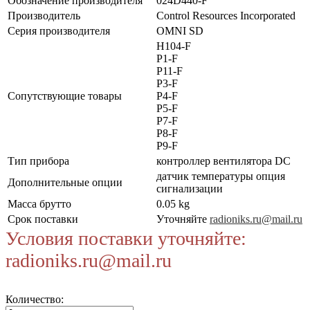
Обозначение производителя
024D440-F
Производитель
Control Resources Incorporated
Серия производителя
OMNI SD
H104-F
P1-F
P11-F
P3-F
Сопутствующие товары
P4-F
P5-F
P7-F
P8-F
P9-F
Тип прибора
контроллер вентилятора DC
датчик температуры опция
Дополнительные опции
сигнализации
Масса брутто
0.05 kg
Срок поставки
Уточняйте
radioniks.ru@mail.ru
Условия поставки уточняйте:
radioniks.ru@mail.ru
Количество: