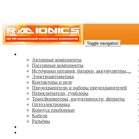
Toggle navigation
Каталог
Активные компоненты
Пассивные компоненты
Источники питания, батареи, аккумуляторы,...
Электроавтоматика
Контакторы и реле
Предохранители и наборы предохранителей
Переключатели, тумблеры
Трансформаторы, индуктивности, ферриты
Oптоэлектроника
Корпуса приборные
Кабели
Разъёмы
(495) 544-73-50, (925) 502-42-73
radioniks.ru@mail.ru