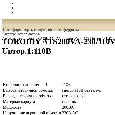
Поиск
Вход
0.00 руб.
Трансформаторы, индуктивности, ферриты
Автотрансформаторы
Автотрансформатор; 230ВAC; Мощность:200ВА; Uвтор.1:110В
TOROIDY ATS200VA-230/110V
Uвтор.1:110В
Вторичное напряжение 1
110В
Выводы вторичной обмотки
гнездо 110В без зазем.
Выводы первичной обмотки
сетевой кабель
Материал корпуса
пластик
Мощность
200ВА
Напряжение первичной обмотки
230В AC