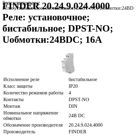
Реле контрольные
FINDER 20.24.9.024.4000
Реле: установочное; бистабильное; DPST-NO; Uобмотки:24ВD
Реле: установочное;
бистабильное; DPST-NO;
Uобмотки:24ВDC; 16А
Исполнение реле
бистабильное
Класс защиты
IP20
Количество режимов работы
4
Контакты
DPST-NO
Монтаж
DIN
Номинальное напряжение
24В DC
обмотки
Обозначение производителя
20.24.9.024.4000
Производитель
FINDER