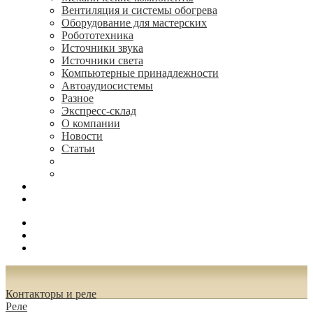
Вентиляция и системы обогрева
Оборудование для мастерских
Робототехника
Источники звука
Источники света
Компьютерные принадлежности
Автоаудиосистемы
Разное
Экспресс-склад
О компании
Новости
Статьи
(495) 544-73-50, (925) 502-42-73
radioniks.ru@mail.ru
Поиск
Вход
0.00 руб.
Контакторы и реле
Реле