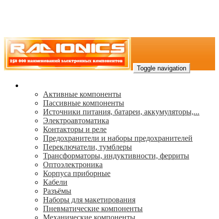
Toggle navigation
Каталог
Активные компоненты
Пассивные компоненты
Источники питания, батареи, аккумуляторы,...
Электроавтоматика
Контакторы и реле
Предохранители и наборы предохранителей
Переключатели, тумблеры
Трансформаторы, индуктивности, ферриты
Oптоэлектроника
Корпуса приборные
Кабели
Разъёмы
Наборы для макетирования
Пневматические компоненты
Механические компоненты