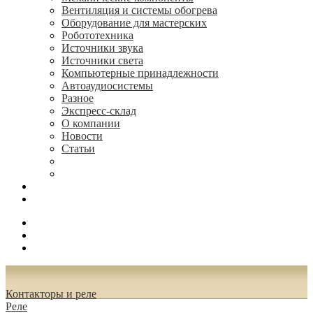
Вентиляция и системы обогрева
Оборудование для мастерских
Робототехника
Источники звука
Источники света
Компьютерные принадлежности
Автоаудиосистемы
Разное
Экспресс-склад
О компании
Новости
Статьи
(495) 544-73-50, (925) 502-42-73
radioniks.ru@mail.ru
Поиск
Вход
0.00 руб.
Контакторы и реле
Реле