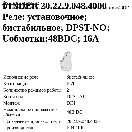
Реле контрольные
FINDER 20.22.9.048.4000
Реле: установочное; бистабильное; DPST-NO; Uобмотки:48ВD
Реле: установочное;
бистабильное; DPST-NO;
Uобмотки:48ВDC; 16А
Исполнение реле
бистабильное
Класс защиты
IP20
Количество режимов работы
2
Контакты
DPST-NO
Монтаж
DIN
Номинальное напряжение
48В DC
обмотки
Обозначение производителя
20.22.9.048.4000
Производитель
FINDER