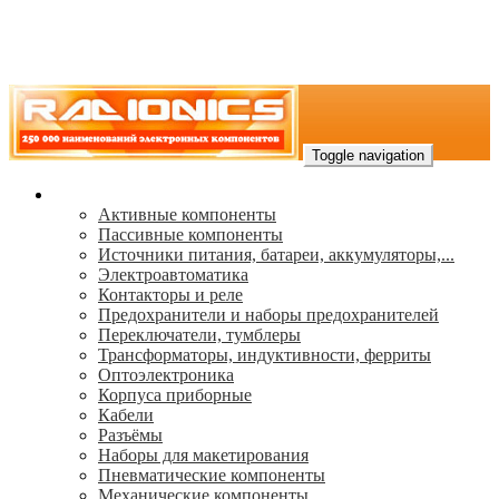
Toggle navigation
Каталог
Активные компоненты
Пассивные компоненты
Источники питания, батареи, аккумуляторы,...
Электроавтоматика
Контакторы и реле
Предохранители и наборы предохранителей
Переключатели, тумблеры
Трансформаторы, индуктивности, ферриты
Oптоэлектроника
Корпуса приборные
Кабели
Разъёмы
Наборы для макетирования
Пневматические компоненты
Механические компоненты