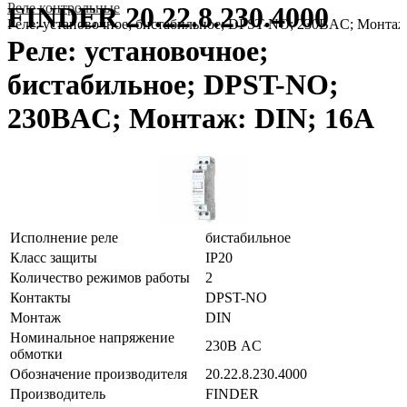
Реле контрольные
FINDER 20.22.8.230.4000
Реле: установочное; бистабильное; DPST-NO; 230ВAC; Монтаж
Реле: установочное;
бистабильное; DPST-NO;
230ВAC; Монтаж: DIN; 16А
Исполнение реле
бистабильное
Класс защиты
IP20
Количество режимов работы
2
Контакты
DPST-NO
Монтаж
DIN
Номинальное напряжение
230В AC
обмотки
Обозначение производителя
20.22.8.230.4000
Производитель
FINDER