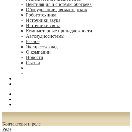
Вентиляция и системы обогрева
Оборудование для мастерских
Робототехника
Источники звука
Источники света
Компьютерные принадлежности
Автоаудиосистемы
Разное
Экспресс-склад
О компании
Новости
Статьи
(495) 544-73-50, (925) 502-42-73
radioniks.ru@mail.ru
Поиск
Вход
0.00 руб.
Контакторы и реле
Реле