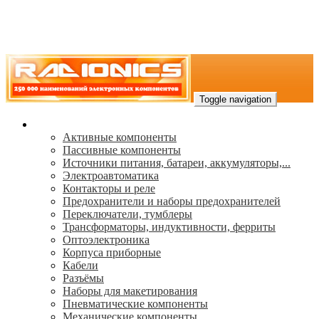
Toggle navigation
Каталог
Активные компоненты
Пассивные компоненты
Источники питания, батареи, аккумуляторы,...
Электроавтоматика
Контакторы и реле
Предохранители и наборы предохранителей
Переключатели, тумблеры
Трансформаторы, индуктивности, ферриты
Oптоэлектроника
Корпуса приборные
Кабели
Разъёмы
Наборы для макетирования
Пневматические компоненты
Механические компоненты