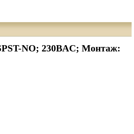
; SPST-NO; 230ВAC; Монтаж: