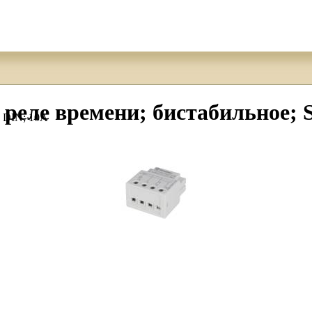
е: реле времени; бистабильное
: DIN; 10А