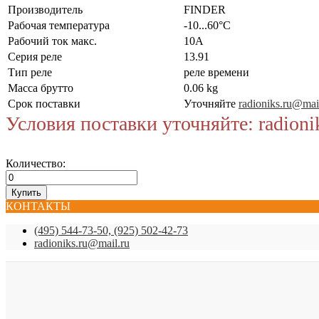
Производитель
FINDER
Рабочая температура
-10...60°C
Рабочий ток макс.
10А
Серия реле
13.91
Тип реле
реле времени
Масса брутто
0.06 kg
Срок поставки
Уточняйте
radioniks.ru@mai
Условия поставки уточняйте: radioni
Количество:
КОНТАКТЫ
(495) 544-73-50, (925) 502-42-73
radioniks.ru@mail.ru