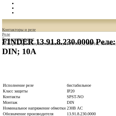
Поиск
Вход
0.00 руб.
Контакторы и реле
Реле
Реле контрольные
FINDER 13.91.8.230.0000 Рел
Реле: реле времени; бистабильное; SPST-NO; 230ВAC; Монтаж
DIN; 10А
Исполнение реле
бистабильное
Класс защиты
IP20
Контакты
SPST-NO
Монтаж
DIN
Номинальное напряжение обмотки
230В AC
Обозначение производителя
13.91.8.230.0000