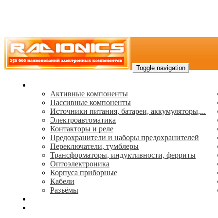
Toggle navigation
Каталог
Активные компоненты
Пассивные компоненты
Источники питания, батареи, аккумуляторы,...
Электроавтоматика
Контакторы и реле
Предохранители и наборы предохранителей
Переключатели, тумблеры
Трансформаторы, индуктивности, ферриты
Oптоэлектроника
Корпуса приборные
Кабели
Разъёмы
(495) 544-73-50, (925) 502-42-73
radioniks.ru@mail.ru