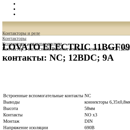
Поиск
Вход
0.00 руб.
Контакторы и реле
Контакторы
Контакторы - главные модули
LOVATO ELECTRIC 11BGF0901
Контактор:3-полюсный; Вспомогательные контакты: NC; 12ВD
контакты: NC; 12ВDC; 9А
Встроенные вспомогательные контакты
NC
Выводы
коннекторы 6,35x0,8м
Высота
58мм
Контакты
NO x3
Монтаж
DIN
Напряжение изоляции
690В