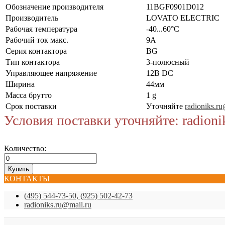
Обозначение производителя
11BGF0901D012
Производитель
LOVATO ELECTRIC
Рабочая температура
-40...60°C
Рабочий ток макс.
9А
Серия контактора
BG
Тип контактора
3-полюсный
Управляющее напряжение
12В DC
Ширина
44мм
Масса брутто
1 g
Срок поставки
Уточняйте
radioniks.r
Условия поставки уточняйте: radioni
Количество:
КОНТАКТЫ
(495) 544-73-50, (925) 502-42-73
radioniks.ru@mail.ru