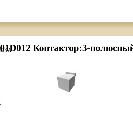
D012 Контактор:3-полюсный
C; 9А
м