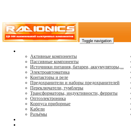
Toggle navigation
Каталог
Активные компоненты
Пассивные компоненты
Источники питания, батареи, аккумуляторы,...
Электроавтоматика
Контакторы и реле
Предохранители и наборы предохранителей
Переключатели, тумблеры
Трансформаторы, индуктивности, ферриты
Oптоэлектроника
Корпуса приборные
Кабели
Разъёмы
(495) 544-73-50, (925) 502-42-73
radioniks.ru@mail.ru