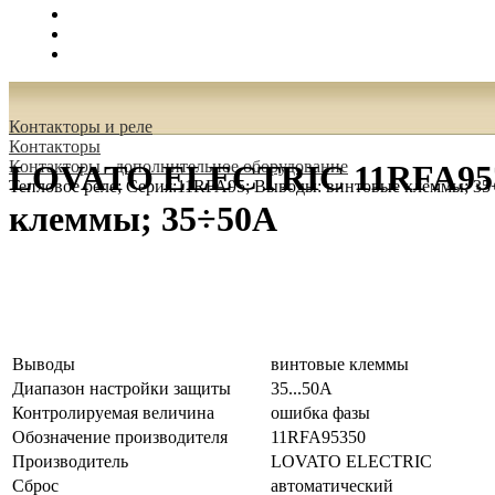
Поиск
Вход
0.00 руб.
Контакторы и реле
Контакторы
Контакторы - дополнительное оборудование
LOVATO ELECTRIC 11RFA9535
Тепловое реле; Серия:11RFA95; Выводы: винтовые клеммы; 3
клеммы; 35÷50А
Выводы
винтовые клеммы
Диапазон настройки защиты
35...50А
Контролируемая величина
ошибка фазы
Обозначение производителя
11RFA95350
Производитель
LOVATO ELECTRIC
Сброс
автоматический