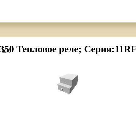
0 Тепловое реле; Серия:11RF
5÷50А