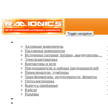
Toggle navigation
Каталог
Активные компоненты
Пассивные компоненты
Источники питания, батареи, аккумуляторы,...
Электроавтоматика
Контакторы и реле
Предохранители и наборы предохранителей
Переключатели, тумблеры
Трансформаторы, индуктивности, ферриты
Oптоэлектроника
Корпуса приборные
Кабели
Разъёмы
(495) 544-73-50, (925) 502-42-73
radioniks.ru@mail.ru