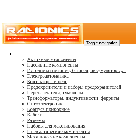
Toggle navigation
Каталог
Активные компоненты
Пассивные компоненты
Источники питания, батареи, аккумуляторы,...
Электроавтоматика
Контакторы и реле
Предохранители и наборы предохранителей
Переключатели, тумблеры
Трансформаторы, индуктивности, ферриты
Oптоэлектроника
Корпуса приборные
Кабели
Разъёмы
Наборы для макетирования
Пневматические компоненты
Механические компоненты