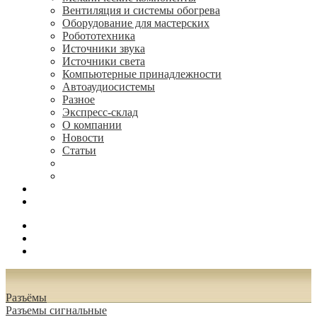
Вентиляция и системы обогрева
Оборудование для мастерских
Робототехника
Источники звука
Источники света
Компьютерные принадлежности
Автоаудиосистемы
Разное
Экспресс-склад
О компании
Новости
Статьи
(495) 544-73-50, (925) 502-42-73
radioniks.ru@mail.ru
Поиск
Вход
0.00 руб.
Разъёмы
Разъeмы сигнальные