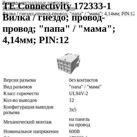
Разъeмы сигнальные растровые
TE Connectivity 172333-1
Разъeмы сигнальные растр 4,14мм
Вилка / гнездо; провод-провод; "папа" / "мама"; 4,14мм; PIN:12
Вилка / гнездо; провод-
провод; "папа" / "мама";
4,14мм; PIN:12
Версия разъема
без контактов
Вид разъемов
"папа" / "мама"
Класс горючести
UL94V-2
Кол-во выводов
12
Конфигурация выводов
3x5
разъема
на панель
Механический монтаж
на провод
Номинальное напряжение
600В