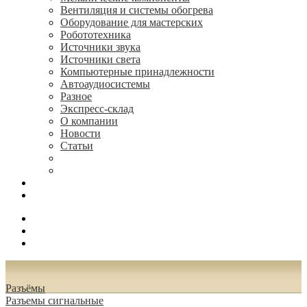
Вентиляция и системы обогрева
Оборудование для мастерских
Робототехника
Источники звука
Источники света
Компьютерные принадлежности
Автоаудиосистемы
Разное
Экспресс-склад
О компании
Новости
Статьи
(495) 544-73-50, (925) 502-42-73
radioniks.ru@mail.ru
Поиск
Вход
0.00 руб.
Разъёмы
Разъeмы сигнальные