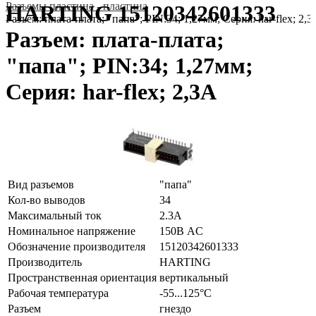
Разъeмы пластина - пластина
HARTING 15120342601333
Разъем: плата-плата; "папа"; PIN:34; 1,27мм; Серия: har-flex; 2,
Разъем: плата-плата;
"папа"; PIN:34; 1,27мм;
Серия: har-flex; 2,3А
Вид разъемов
"папа"
Кол-во выводов
34
Максимальный ток
2.3А
Номинальное напряжение
150В AC
Обозначение производителя
15120342601333
Производитель
HARTING
Пространственная ориентация
вертикальный
Рабочая температура
-55...125°C
Разъем
гнездо