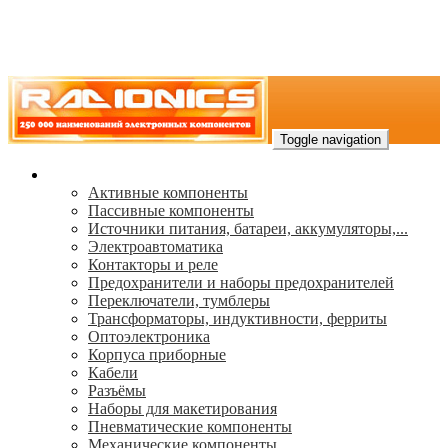
Toggle navigation
Каталог
Активные компоненты
Пассивные компоненты
Источники питания, батареи, аккумуляторы,...
Электроавтоматика
Контакторы и реле
Предохранители и наборы предохранителей
Переключатели, тумблеры
Трансформаторы, индуктивности, ферриты
Oптоэлектроника
Корпуса приборные
Кабели
Разъёмы
Наборы для макетирования
Пневматические компоненты
Механические компоненты