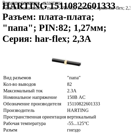
Разъeмы пластина - пластина
HARTING 15110822601333
Разъем: плата-плата; "папа"; PIN:82; 1,27мм; Серия: har-flex; 2,
Разъем: плата-плата;
"папа"; PIN:82; 1,27мм;
Серия: har-flex; 2,3А
Вид разъемов
"папа"
Кол-во выводов
82
Максимальный ток
2.3А
Номинальное напряжение
150В AC
Обозначение производителя
15110822601333
Производитель
HARTING
Пространственная ориентация
вертикальный
Рабочая температура
-55...125°C
Разъем
гнездо