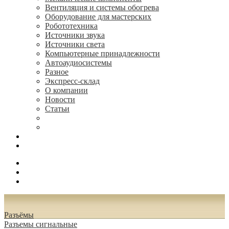
Вентиляция и системы обогрева
Оборудование для мастерских
Робототехника
Источники звука
Источники света
Компьютерные принадлежности
Автоаудиосистемы
Разное
Экспресс-склад
О компании
Новости
Статьи
(495) 544-73-50, (925) 502-42-73
radioniks.ru@mail.ru
Поиск
Вход
0.00 руб.
Разъёмы
Разъeмы сигнальные