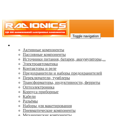
Toggle navigation
Каталог
Активные компоненты
Пассивные компоненты
Источники питания, батареи, аккумуляторы,...
Электроавтоматика
Контакторы и реле
Предохранители и наборы предохранителей
Переключатели, тумблеры
Трансформаторы, индуктивности, ферриты
Oптоэлектроника
Корпуса приборные
Кабели
Разъёмы
Наборы для макетирования
Пневматические компоненты
Механические компоненты