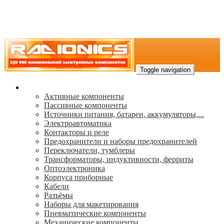
Toggle navigation
Каталог
Активные компоненты
Пассивные компоненты
Источники питания, батареи, аккумуляторы,...
Электроавтоматика
Контакторы и реле
Предохранители и наборы предохранителей
Переключатели, тумблеры
Трансформаторы, индуктивности, ферриты
Oптоэлектроника
Корпуса приборные
Кабели
Разъёмы
Наборы для макетирования
Пневматические компоненты
Механические компоненты