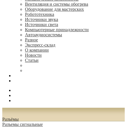
Вентиляция и системы обогрева
Оборудование для мастерских
Робототехника
Источники звука
Источники света
Компьютерные принадлежности
Автоаудиосистемы
Разное
Экспресс-склад
О компании
Новости
Статьи
(495) 544-73-50, (925) 502-42-73
radioniks.ru@mail.ru
Поиск
Вход
0.00 руб.
Разъёмы
Разъeмы сигнальные