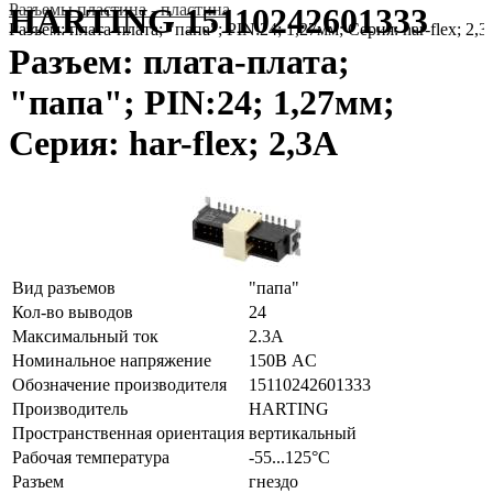
Разъeмы пластина - пластина
HARTING 15110242601333
Разъем: плата-плата; "папа"; PIN:24; 1,27мм; Серия: har-flex; 2,
Разъем: плата-плата;
"папа"; PIN:24; 1,27мм;
Серия: har-flex; 2,3А
Вид разъемов
"папа"
Кол-во выводов
24
Максимальный ток
2.3А
Номинальное напряжение
150В AC
Обозначение производителя
15110242601333
Производитель
HARTING
Пространственная ориентация
вертикальный
Рабочая температура
-55...125°C
Разъем
гнездо