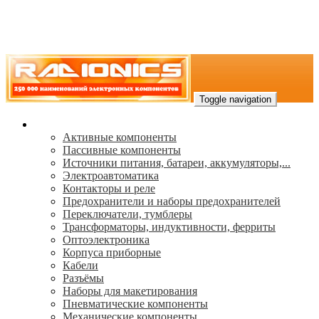
Toggle navigation
Каталог
Активные компоненты
Пассивные компоненты
Источники питания, батареи, аккумуляторы,...
Электроавтоматика
Контакторы и реле
Предохранители и наборы предохранителей
Переключатели, тумблеры
Трансформаторы, индуктивности, ферриты
Oптоэлектроника
Корпуса приборные
Кабели
Разъёмы
Наборы для макетирования
Пневматические компоненты
Механические компоненты