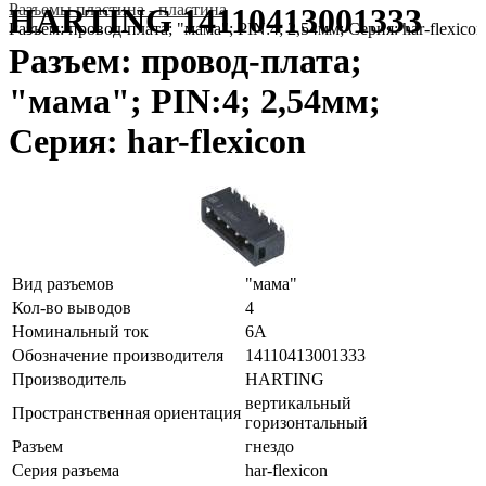
Разъeмы пластина - пластина
HARTING 14110413001333
Разъем: провод-плата; "мама"; PIN:4; 2,54мм; Серия: har-flexicon
Разъем: провод-плата;
"мама"; PIN:4; 2,54мм;
Серия: har-flexicon
Вид разъемов
"мама"
Кол-во выводов
4
Номинальный ток
6А
Обозначение производителя
14110413001333
Производитель
HARTING
вертикальный
Пространственная ориентация
горизонтальный
Разъем
гнездо
Серия разъема
har-flexicon