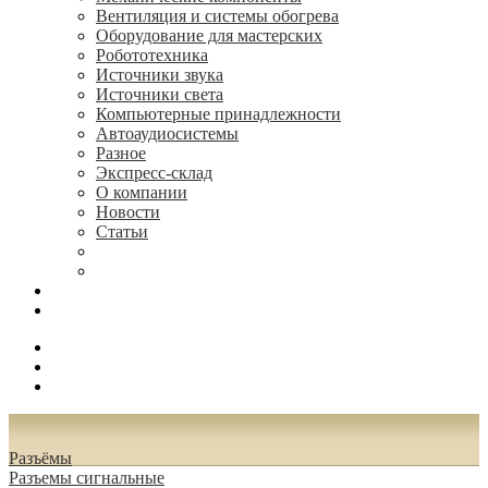
Вентиляция и системы обогрева
Оборудование для мастерских
Робототехника
Источники звука
Источники света
Компьютерные принадлежности
Автоаудиосистемы
Разное
Экспресс-склад
О компании
Новости
Статьи
(495) 544-73-50, (925) 502-42-73
radioniks.ru@mail.ru
Поиск
Вход
0.00 руб.
Разъёмы
Разъeмы сигнальные