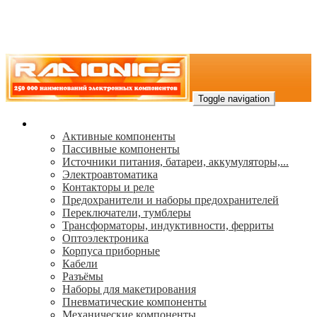
Toggle navigation
Каталог
Активные компоненты
Пассивные компоненты
Источники питания, батареи, аккумуляторы,...
Электроавтоматика
Контакторы и реле
Предохранители и наборы предохранителей
Переключатели, тумблеры
Трансформаторы, индуктивности, ферриты
Oптоэлектроника
Корпуса приборные
Кабели
Разъёмы
Наборы для макетирования
Пневматические компоненты
Механические компоненты