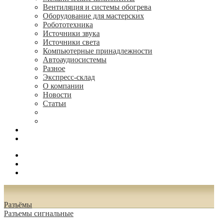
Вентиляция и системы обогрева
Оборудование для мастерских
Робототехника
Источники звука
Источники света
Компьютерные принадлежности
Автоаудиосистемы
Разное
Экспресс-склад
О компании
Новости
Статьи
(495) 544-73-50, (925) 502-42-73
radioniks.ru@mail.ru
Поиск
Вход
0.00 руб.
Разъёмы
Разъeмы сигнальные