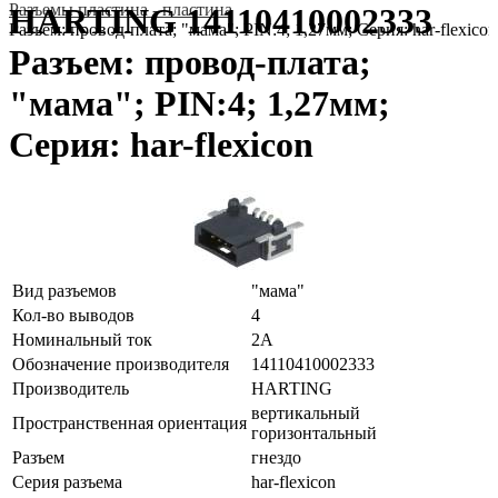
Разъeмы пластина - пластина
HARTING 14110410002333
Разъем: провод-плата; "мама"; PIN:4; 1,27мм; Серия: har-flexicon
Разъем: провод-плата;
"мама"; PIN:4; 1,27мм;
Серия: har-flexicon
Вид разъемов
"мама"
Кол-во выводов
4
Номинальный ток
2А
Обозначение производителя
14110410002333
Производитель
HARTING
вертикальный
Пространственная ориентация
горизонтальный
Разъем
гнездо
Серия разъема
har-flexicon