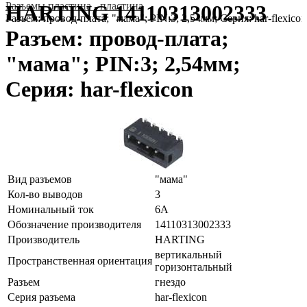
Разъeмы пластина - пластина
HARTING 14110313002333
Разъем: провод-плата; "мама"; PIN:3; 2,54мм; Серия: har-flexicon
Разъем: провод-плата;
"мама"; PIN:3; 2,54мм;
Серия: har-flexicon
Вид разъемов
"мама"
Кол-во выводов
3
Номинальный ток
6А
Обозначение производителя
14110313002333
Производитель
HARTING
вертикальный
Пространственная ориентация
горизонтальный
Разъем
гнездо
Серия разъема
har-flexicon