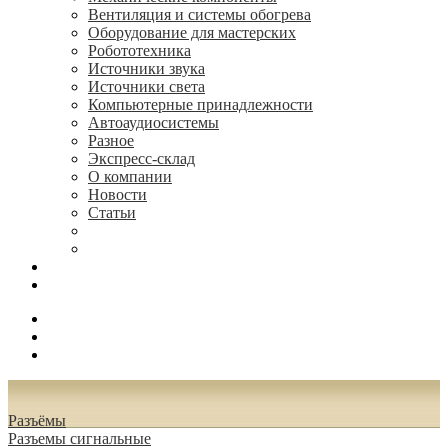
Вентиляция и системы обогрева
Оборудование для мастерских
Робототехника
Источники звука
Источники света
Компьютерные принадлежности
Автоаудиосистемы
Разное
Экспресс-склад
О компании
Новости
Статьи
(495) 544-73-50, (925) 502-42-73
radioniks.ru@mail.ru
Поиск
Вход
0.00 руб.
Разъёмы
Разъeмы сигнальные