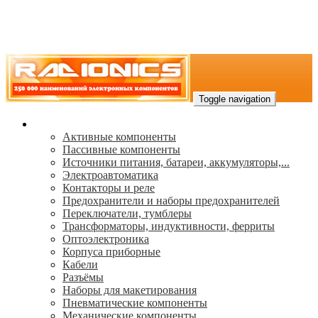
Toggle navigation
Каталог
Активные компоненты
Пассивные компоненты
Источники питания, батареи, аккумуляторы,...
Электроавтоматика
Контакторы и реле
Предохранители и наборы предохранителей
Переключатели, тумблеры
Трансформаторы, индуктивности, ферриты
Oптоэлектроника
Корпуса приборные
Кабели
Разъёмы
Наборы для макетирования
Пневматические компоненты
Механические компоненты