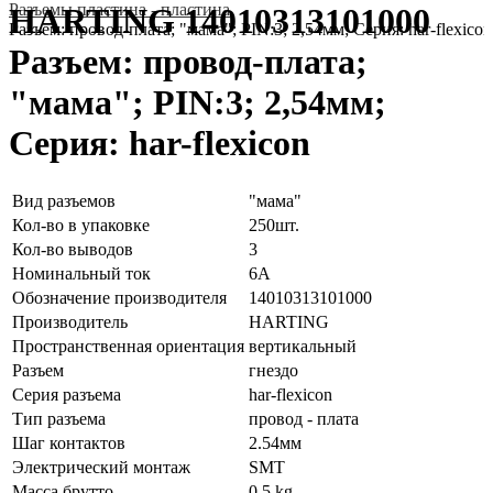
Разъeмы пластина - пластина
HARTING 14010313101000
Разъем: провод-плата; "мама"; PIN:3; 2,54мм; Серия: har-flexicon
Разъем: провод-плата;
"мама"; PIN:3; 2,54мм;
Серия: har-flexicon
Вид разъемов
"мама"
Кол-во в упаковке
250шт.
Кол-во выводов
3
Номинальный ток
6А
Обозначение производителя
14010313101000
Производитель
HARTING
Пространственная ориентация
вертикальный
Разъем
гнездо
Серия разъема
har-flexicon
Тип разъема
провод - плата
Шаг контактов
2.54мм
Электрический монтаж
SMT
Масса брутто
0.5 kg