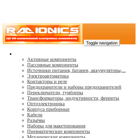
Toggle navigation
Каталог
Активные компоненты
Пассивные компоненты
Источники питания, батареи, аккумуляторы,...
Электроавтоматика
Контакторы и реле
Предохранители и наборы предохранителей
Переключатели, тумблеры
Трансформаторы, индуктивности, ферриты
Oптоэлектроника
Корпуса приборные
Кабели
Разъёмы
Наборы для макетирования
Пневматические компоненты
Механические компоненты