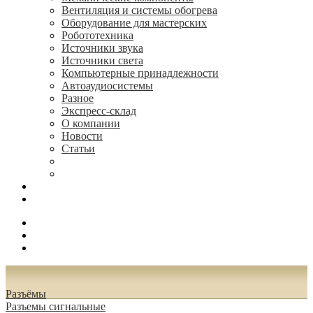
Вентиляция и системы обогрева
Оборудование для мастерских
Робототехника
Источники звука
Источники света
Компьютерные принадлежности
Автоаудиосистемы
Разное
Экспресс-склад
О компании
Новости
Статьи
(495) 544-73-50, (925) 502-42-73
radioniks.ru@mail.ru
Поиск
Вход
0.00 руб.
Разъёмы
Разъeмы сигнальные