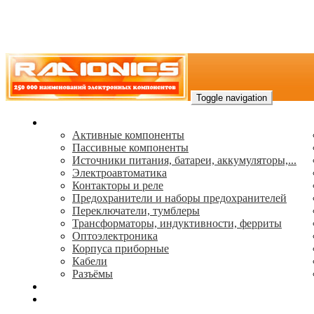
Toggle navigation
Каталог
Активные компоненты
Пассивные компоненты
Источники питания, батареи, аккумуляторы,...
Электроавтоматика
Контакторы и реле
Предохранители и наборы предохранителей
Переключатели, тумблеры
Трансформаторы, индуктивности, ферриты
Oптоэлектроника
Корпуса приборные
Кабели
Разъёмы
(495) 544-73-50, (925) 502-42-73
radioniks.ru@mail.ru