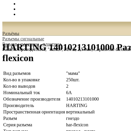
Поиск
Вход
0.00 руб.
Разъёмы
Разъeмы сигнальные
Разъeмы пластина - пластина
HARTING 14010213101000 Разъ
Разъем: провод-плата; "мама"; PIN:2; 2,54мм; Серия: har-flexicon
flexicon
Вид разъемов
"мама"
Кол-во в упаковке
250шт.
Кол-во выводов
2
Номинальный ток
6А
Обозначение производителя
14010213101000
Производитель
HARTING
Пространственная ориентация
вертикальный
Разъем
гнездо
Серия разъема
har-flexicon