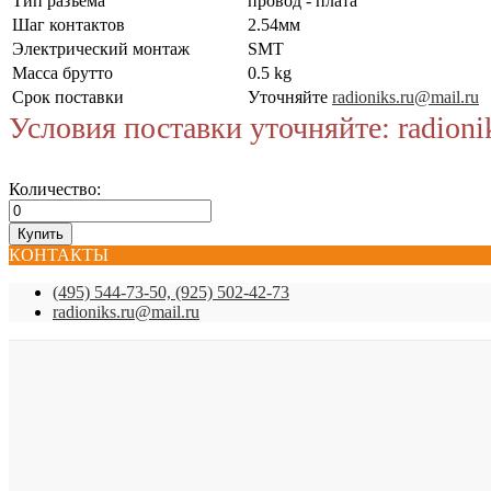
Тип разъема
провод - плата
Шаг контактов
2.54мм
Электрический монтаж
SMT
Масса брутто
0.5 kg
Срок поставки
Уточняйте
radioniks.ru@mail.ru
Условия поставки уточняйте: radioni
Количество:
КОНТАКТЫ
(495) 544-73-50, (925) 502-42-73
radioniks.ru@mail.ru