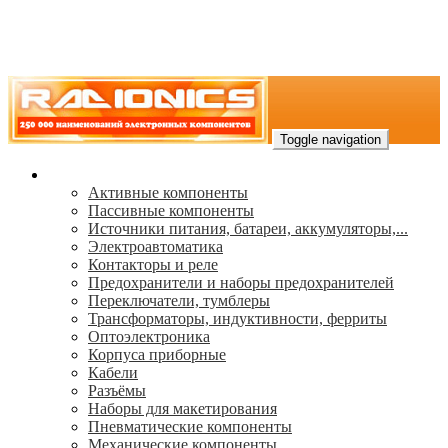
Toggle navigation
Каталог
Активные компоненты
Пассивные компоненты
Источники питания, батареи, аккумуляторы,...
Электроавтоматика
Контакторы и реле
Предохранители и наборы предохранителей
Переключатели, тумблеры
Трансформаторы, индуктивности, ферриты
Oптоэлектроника
Корпуса приборные
Кабели
Разъёмы
Наборы для макетирования
Пневматические компоненты
Механические компоненты