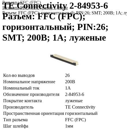
Разъeмы FFC (FPC)
TE Connectivity 2-84953-6
Разъeмы FFC (FPC) растр 1,00мм
Разъем: FFC (FPC); горизонтальный; PIN:26; SMT; 200В; 1А; л
Разъем: FFC (FPC);
горизонтальный; PIN:26;
SMT; 200В; 1А; луженые
Кол-во выводов
26
Номинальное напряжение
200В
Номинальный ток
1А
Обозначение производителя
2-84953-6
Покрытие контакта
луженые
Производитель
TE Connectivity
Пространственная ориентация
горизонтальный
Тип разъема
FFC (FPC)
Шаг шлейфа
1мм