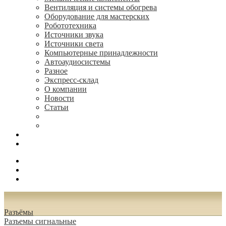
Вентиляция и системы обогрева
Оборудование для мастерских
Робототехника
Источники звука
Источники света
Компьютерные принадлежности
Автоаудиосистемы
Разное
Экспресс-склад
О компании
Новости
Статьи
(495) 544-73-50, (925) 502-42-73
radioniks.ru@mail.ru
Поиск
Вход
0.00 руб.
Разъёмы
Разъeмы сигнальные