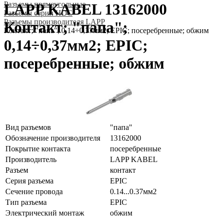
Разъeмы прямоугольные
LAPP KABEL 13162000
Разъeмы серии HDC
Разъeмы производителя LAPP
Контакт; "папа";
Контакт; "папа"; 0,14÷0,37мм2; EPIC; посеребренные; обжим
0,14÷0,37мм2; EPIC;
посеребренные; обжим
Вид разъемов
"папа"
Обозначение производителя
13162000
Покрытие контакта
посеребренные
Производитель
LAPP KABEL
Разъем
контакт
Серия разъема
EPIC
Сечение провода
0.14...0.37мм2
Тип разъема
EPIC
Электрический монтаж
обжим