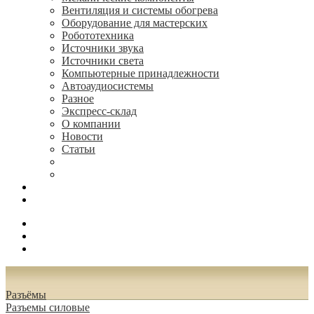
Вентиляция и системы обогрева
Оборудование для мастерских
Робототехника
Источники звука
Источники света
Компьютерные принадлежности
Автоаудиосистемы
Разное
Экспресс-склад
О компании
Новости
Статьи
(495) 544-73-50, (925) 502-42-73
radioniks.ru@mail.ru
Поиск
Вход
0.00 руб.
Разъёмы
Разъeмы силовые