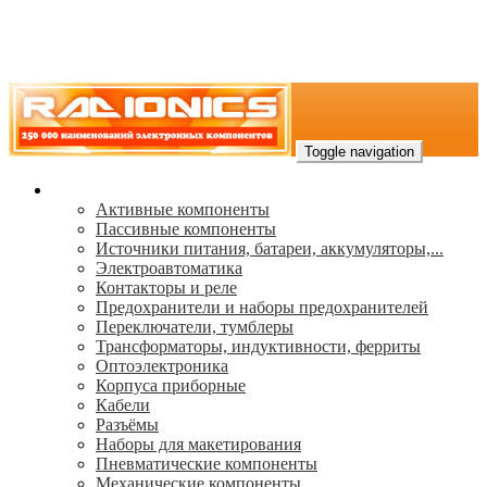
Toggle navigation
Каталог
Активные компоненты
Пассивные компоненты
Источники питания, батареи, аккумуляторы,...
Электроавтоматика
Контакторы и реле
Предохранители и наборы предохранителей
Переключатели, тумблеры
Трансформаторы, индуктивности, ферриты
Oптоэлектроника
Корпуса приборные
Кабели
Разъёмы
Наборы для макетирования
Пневматические компоненты
Механические компоненты