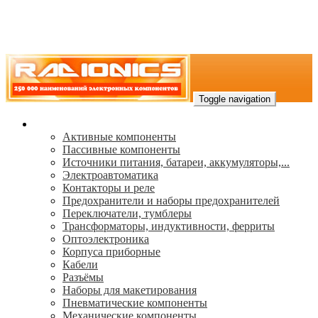
Toggle navigation
Каталог
Активные компоненты
Пассивные компоненты
Источники питания, батареи, аккумуляторы,...
Электроавтоматика
Контакторы и реле
Предохранители и наборы предохранителей
Переключатели, тумблеры
Трансформаторы, индуктивности, ферриты
Oптоэлектроника
Корпуса приборные
Кабели
Разъёмы
Наборы для макетирования
Пневматические компоненты
Механические компоненты