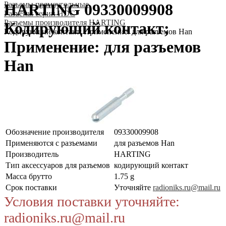
Разъeмы прямоугольные
HARTING 09330009908
Разъeмы серии HDC
Разъeмы производителя HARTING
Кодирующий контакт;
Кодирующий контакт; Применение: для разъемов Han
Применение: для разъемов
Han
Обозначение производителя
09330009908
Применяются с разъемами
для разъемов Han
Производитель
HARTING
Тип аксессуаров для разъемов
кодирующий контакт
Масса брутто
1.75 g
Срок поставки
Уточняйте
radioniks.ru@mail.ru
Условия поставки уточняйте:
radioniks.ru@mail.ru