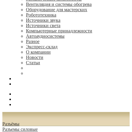
Вентиляция и системы обогрева
Оборудование для мастерских
Робототехника
Источники звука
Источники света
Компьютерные принадлежности
Автоаудиосистемы
Разное
Экспресс-склад
О компании
Новости
Статьи
(495) 544-73-50, (925) 502-42-73
radioniks.ru@mail.ru
Поиск
Вход
0.00 руб.
Разъёмы
Разъeмы силовые