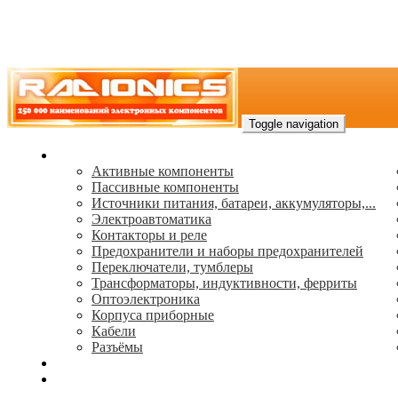
Toggle navigation
Каталог
Активные компоненты
Пассивные компоненты
Источники питания, батареи, аккумуляторы,...
Электроавтоматика
Контакторы и реле
Предохранители и наборы предохранителей
Переключатели, тумблеры
Трансформаторы, индуктивности, ферриты
Oптоэлектроника
Корпуса приборные
Кабели
Разъёмы
(495) 544-73-50, (925) 502-42-73
radioniks.ru@mail.ru