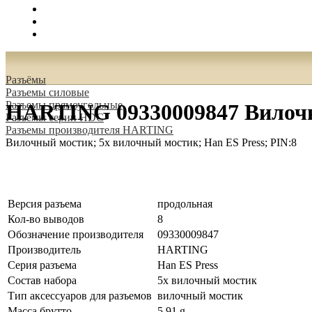
Поиск
Вход
0.00 руб.
Разъёмы
Разъeмы силовые
Разъeмы прямоугольные
HARTING 09330009847 Вилочны
Разъeмы серии HDC
Разъeмы производителя HARTING
Вилочный мостик; 5x вилочный мостик; Han ES Press; PIN:8
Версия разъема
продольная
Кол-во выводов
8
Обозначение производителя
09330009847
Производитель
HARTING
Серия разъема
Han ES Press
Состав набора
5x вилочный мостик
Тип аксессуаров для разъемов
вилочный мостик
Масса брутто
5.91 g