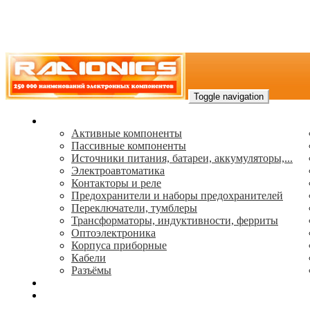
Toggle navigation
Каталог
Активные компоненты
Пассивные компоненты
Источники питания, батареи, аккумуляторы,...
Электроавтоматика
Контакторы и реле
Предохранители и наборы предохранителей
Переключатели, тумблеры
Трансформаторы, индуктивности, ферриты
Oптоэлектроника
Корпуса приборные
Кабели
Разъёмы
(495) 544-73-50, (925) 502-42-73
radioniks.ru@mail.ru