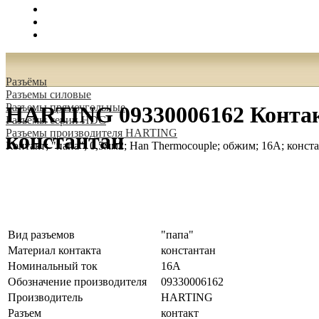
Поиск
Вход
0.00 руб.
Разъёмы
Разъeмы силовые
Разъeмы прямоугольные
HARTING 09330006162 Контакт
Разъeмы серии HDC
Разъeмы производителя HARTING
константан
Контакт; "папа"; 0,5мм2; Han Thermocouple; обжим; 16А; конст
Вид разъемов
"папа"
Материал контакта
константан
Номинальный ток
16А
Обозначение производителя
09330006162
Производитель
HARTING
Разъем
контакт