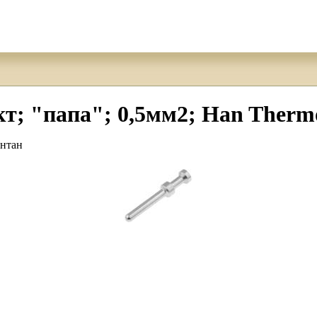
; "папа"; 0,5мм2; Han Thermo
антан