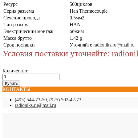
Ресурс
500циклов
Серия разъема
Han Thermocouple
Сечение провода
0.5мм2
Тип разъема
HAN
Электрический монтаж
обжим
Масса брутто
1.42 g
Срок поставки
Уточняйте
radioniks.ru@mail.ru
Условия поставки уточняйте: radioni
Количество:
КОНТАКТЫ
(495) 544-73-50, (925) 502-42-73
radioniks.ru@mail.ru