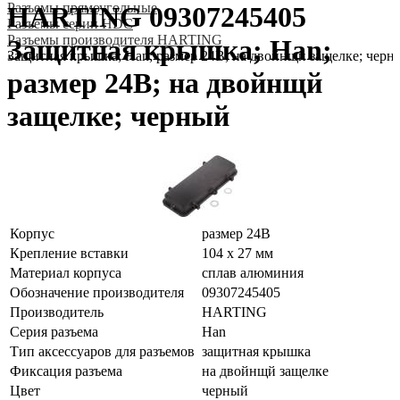
Разъeмы прямоугольные
HARTING 09307245405
Разъeмы серии HDC
Разъeмы производителя HARTING
Защитная крышка; Han;
Защитная крышка; Han; размер 24В; на двойнщй защелке; черн
размер 24В; на двойнщй
защелке; черный
Корпус
размер 24В
Крепление вставки
104 x 27 мм
Материал корпуса
сплав алюминия
Обозначение производителя
09307245405
Производитель
HARTING
Серия разъема
Han
Тип аксессуаров для разъемов
защитная крышка
Фиксация разъема
на двойнщй защелке
Цвет
черный