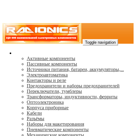
Toggle navigation
Каталог
Активные компоненты
Пассивные компоненты
Источники питания, батареи, аккумуляторы,...
Электроавтоматика
Контакторы и реле
Предохранители и наборы предохранителей
Переключатели, тумблеры
Трансформаторы, индуктивности, ферриты
Oптоэлектроника
Корпуса приборные
Кабели
Разъёмы
Наборы для макетирования
Пневматические компоненты
Механические компоненты