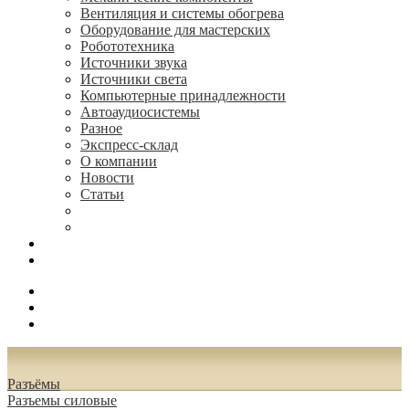
Вентиляция и системы обогрева
Оборудование для мастерских
Робототехника
Источники звука
Источники света
Компьютерные принадлежности
Автоаудиосистемы
Разное
Экспресс-склад
О компании
Новости
Статьи
(495) 544-73-50, (925) 502-42-73
radioniks.ru@mail.ru
Поиск
Вход
0.00 руб.
Разъёмы
Разъeмы силовые