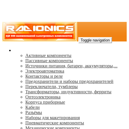
Toggle navigation
Каталог
Активные компоненты
Пассивные компоненты
Источники питания, батареи, аккумуляторы,...
Электроавтоматика
Контакторы и реле
Предохранители и наборы предохранителей
Переключатели, тумблеры
Трансформаторы, индуктивности, ферриты
Oптоэлектроника
Корпуса приборные
Кабели
Разъёмы
Наборы для макетирования
Пневматические компоненты
Механические компоненты