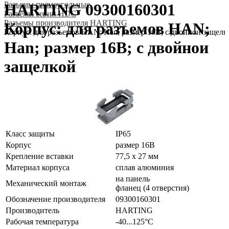
Разъeмы прямоугольные
HARTING 09300160301
Разъeмы серии HDC
Разъeмы производителя HARTING
Корпус: для разъемов HAN;
Корпус: для разъемов HAN; Han; размер 16В; с двойнои защелк
Han; размер 16В; с двойнои
защелкой
Класс защиты
IP65
Корпус
размер 16В
Крепление вставки
77,5 x 27 мм
Материал корпуса
сплав алюминия
на панель
Механический монтаж
фланец (4 отверстия)
Обозначение производителя
09300160301
Производитель
HARTING
Рабочая температура
-40...125°C