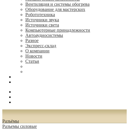
Вентиляция и системы обогрева
Оборудование для мастерских
Робототехника
Источники звука
Источники света
Компьютерные принадлежности
Автоаудиосистемы
Разное
Экспресс-склад
О компании
Новости
Статьи
(495) 544-73-50, (925) 502-42-73
radioniks.ru@mail.ru
Поиск
Вход
0.00 руб.
Разъёмы
Разъeмы силовые