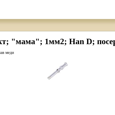
; "мама"; 1мм2; Han D; посе
лав меди