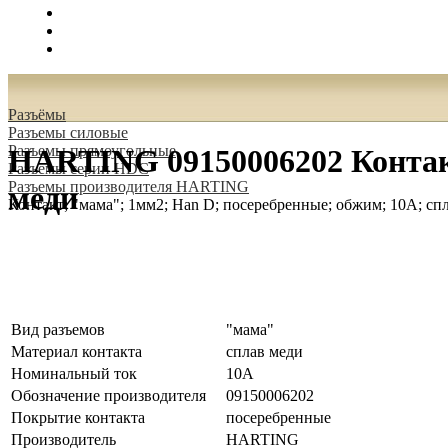
Поиск
Вход
0.00 руб.
Разъёмы
Разъeмы силовые
Разъeмы прямоугольные
HARTING 09150006202 Контакт
Разъeмы серии HDC
Разъeмы производителя HARTING
меди
Контакт; "мама"; 1мм2; Han D; посеребренные; обжим; 10А; сп
Вид разъемов
"мама"
Материал контакта
сплав меди
Номинальный ток
10А
Обозначение производителя
09150006202
Покрытие контакта
посеребренные
Производитель
HARTING