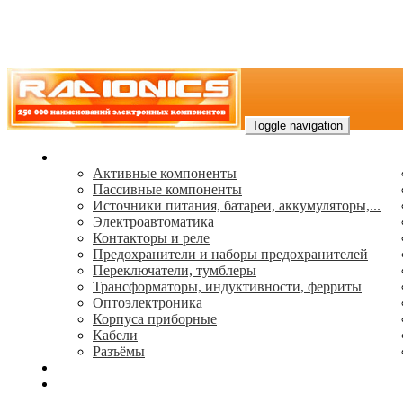
Toggle navigation
Каталог
Активные компоненты
Пассивные компоненты
Источники питания, батареи, аккумуляторы,...
Электроавтоматика
Контакторы и реле
Предохранители и наборы предохранителей
Переключатели, тумблеры
Трансформаторы, индуктивности, ферриты
Oптоэлектроника
Корпуса приборные
Кабели
Разъёмы
(495) 544-73-50, (925) 502-42-73
radioniks.ru@mail.ru