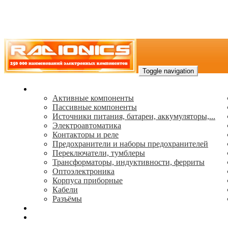
Toggle navigation
Каталог
Активные компоненты
Пассивные компоненты
Источники питания, батареи, аккумуляторы,...
Электроавтоматика
Контакторы и реле
Предохранители и наборы предохранителей
Переключатели, тумблеры
Трансформаторы, индуктивности, ферриты
Oптоэлектроника
Корпуса приборные
Кабели
Разъёмы
(495) 544-73-50, (925) 502-42-73
radioniks.ru@mail.ru