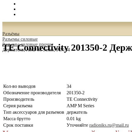
Поиск
Вход
0.00 руб.
Разъёмы
Разъeмы силовые
Разъeмы силовые прочие
TE Connectivity 201350-2 Дер
Держатель; AMP M Series; PIN:34
Кол-во выводов
34
Обозначение производителя
201350-2
Производитель
TE Connectivity
Серия разъема
AMP M Series
Тип аксессуаров для разъемов
держатель
Масса брутто
0.01 kg
Срок поставки
Уточняйте
radioniks.ru@mail.ru